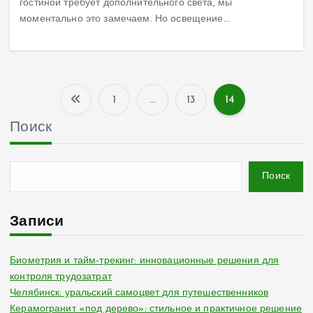
гостиной требует дополнительного света, мы
моментально это замечаем. Но освещение…
1
…
13
14
П
Поиск
а
г
Поиск
и
Записи
н
Биометрия и тайм-трекинг: инновационные решения для
контроля трудозатрат
а
Челябинск: уральский самоцвет для путешественников
Керамогранит «под дерево»: стильное и практичное решение