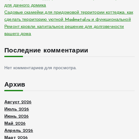
ц
для дачного домика
Садовые скамейки для придомовой территории коттеджа: как
и
сделать территорию уютной Madmetal.ru и функциональной
Ремонт кровли: капитальное решение для долговечности
я
вашего дома
з
Последние комментарии
а
Нет комментариев для просмотра.
п
Архив
и
Август 2026
с
Июль 2026
Июнь 2026
е
Май 2026
Апрель 2026
Март 2026