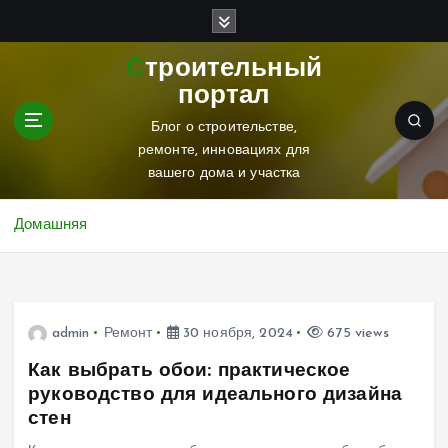
П
е
р
Строительный
е
портал
й
т
Блог о строительстве,
и
ремонте, инновациях для
к
вашего дома и участка
с
о
Домашняя
д
е
р
ж
и
admin
Ремонт
30 ноября, 2024
675 views
м
Как выбрать обои: практическое
о
руководство для идеального дизайна
м
стен
у