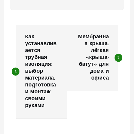
Н
Как
Мембранна
а
устанавлив
я крыша:
ается
лёгкая
трубная
«крыша-
в
изоляция:
батут» для
выбор
дома и
и
материала,
офиса
подготовка
г
и монтаж
своими
а
руками
ц