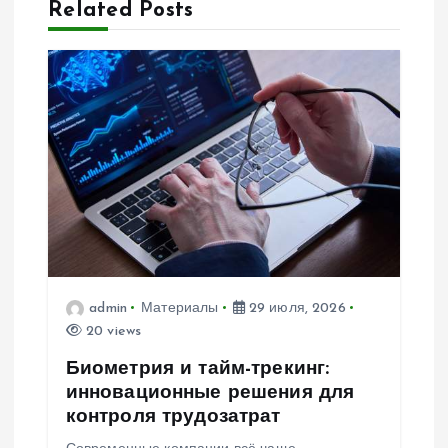
и
Related Posts
я
п
о
з
а
п
admin
Материалы
29 июля, 2026
20 views
и
Биометрия и тайм-трекинг:
с
инновационные решения для
контроля трудозатрат
я