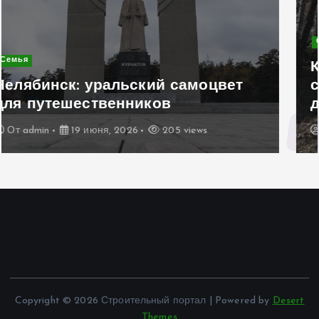
Современное строительство
Керамогранит «под дерево»:
стильное и практичное решение
для дачного домика
От
admin
19 июня, 2026
195 views
Copyright © 2026 Строительный портал | Powered by
Desert
Themes