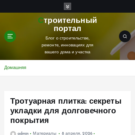
П
е
р
Строительный
е
портал
й
т
Блог о строительстве,
и
ремонте, инновациях для
к
вашего дома и участка
с
о
Домашняя
д
е
р
ж
Тротуарная плитка: секреты
и
м
укладки для долговечного
о
покрытия
м
у
admin
Материалы
8 апреля, 2026