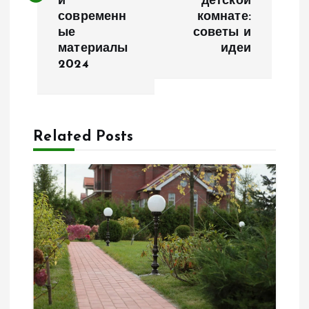
и
детской
и
современн
комнате:
ые
советы и
г
материалы
идеи
2024
а
ц
Related Posts
и
я
п
о
з