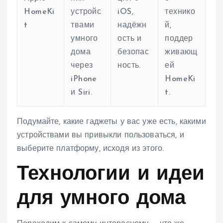
HomeKi
устройс
iOS,
технико
t
твами
надёжн
й,
умного
ость и
поддер
дома
безопас
живающ
через
ность.
ей
iPhone
HomeKi
и Siri.
t.
Подумайте, какие гаджеты у вас уже есть, какими
устройствами вы привыкли пользоваться, и
выберите платформу, исходя из этого.
Технологии и идеи
для умного дома