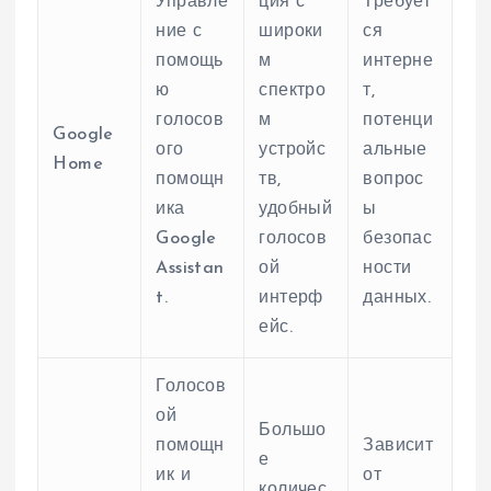
Управле
ция с
Требует
ние с
широки
ся
помощь
м
интерне
ю
спектро
т,
голосов
м
потенци
Google
ого
устройс
альные
Home
помощн
тв,
вопрос
ика
удобный
ы
Google
голосов
безопас
Assistan
ой
ности
t.
интерф
данных.
ейс.
Голосов
ой
Большо
помощн
Зависит
е
ик и
от
количес