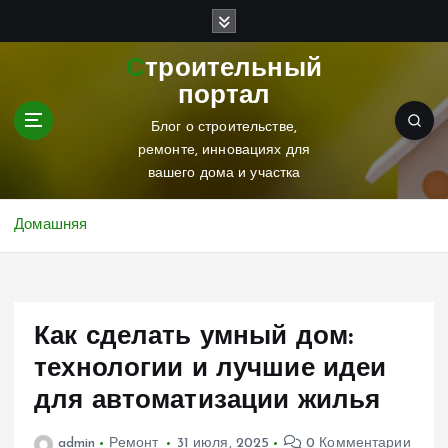
П
е
р
Строительный
е
портал
й
т
Блог о строительстве,
и
ремонте, инновациях для
к
вашего дома и участка
с
о
Домашняя
д
е
р
ж
Как сделать умный дом:
и
м
технологии и лучшие идеи
о
для автоматизации жилья
м
у
admin
Ремонт
31 июля, 2025
0 Комментарии