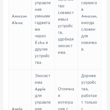
управле
сервисо
тво
ние
в
совмест
Amazon
умными
Amazon,
имых
Alexa
гаджета
иногда
устройс
ми
сложен
тв,
через
для
удобная
Echo и
новичко
экосист
другие
в.
ема.
устройс
тва.
Экосист
Дороже
ема
устройс
Apple
Отлична
тва,
для
я
работае
управле
интегра
т только
Apple
ния
ция с
с