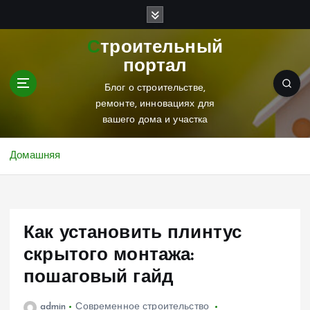
П
е
р
Строительный
е
портал
й
т
Блог о строительстве,
и
ремонте, инновациях для
к
вашего дома и участка
с
о
Домашняя
д
е
р
ж
Как установить плинтус
и
м
скрытого монтажа:
о
пошаговый гайд
м
у
admin
Современное строительство