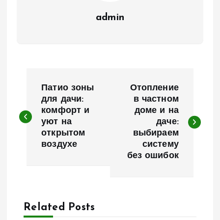
admin
Н
Патио зоны
Отопление
а
для дачи:
в частном
комфорт и
доме и на
уют на
даче:
в
открытом
выбираем
воздухе
систему
и
без ошибок
г
а
Related Posts