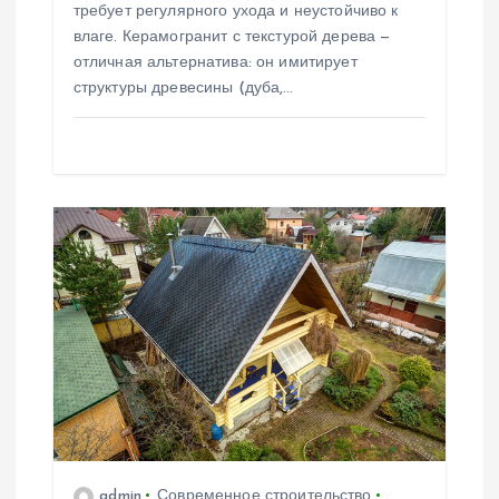
с
требует регулярного ухода и неустойчиво к
влаге. Керамогранит с текстурой дерева —
я
отличная альтернатива: он имитирует
структуры древесины (дуба,…
м
admin
Современное строительство