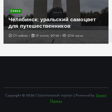
Современное строительство
Керамогранит «под дерево»:
стильное и практичное решение
для дачного домика
От
admin
19 июня, 2026
197 views
Copyright © 2026 Строительный портал | Powered by
Desert
Themes