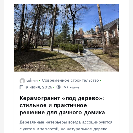
ц
и
я
п
о
з
admin
Современное строительство
а
19 июня, 2026
197 views
Керамогранит «под дерево»:
п
стильное и практичное
решение для дачного домика
и
Деревянные интерьеры всегда ассоциируются
с уютом и теплотой, но натуральное дерево