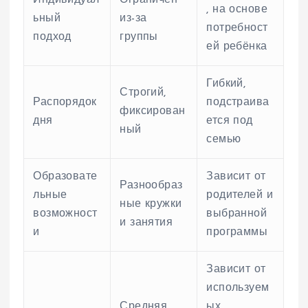
Индивидуал
Ограничен
, на основе
ьный
из-за
потребност
подход
группы
ей ребёнка
Гибкий,
Строгий,
Распорядок
подстраива
фиксирован
дня
ется под
ный
семью
Образовате
Зависит от
Разнообраз
льные
родителей и
ные кружки
возможност
выбранной
и занятия
и
программы
Зависит от
используем
Средняя
ых