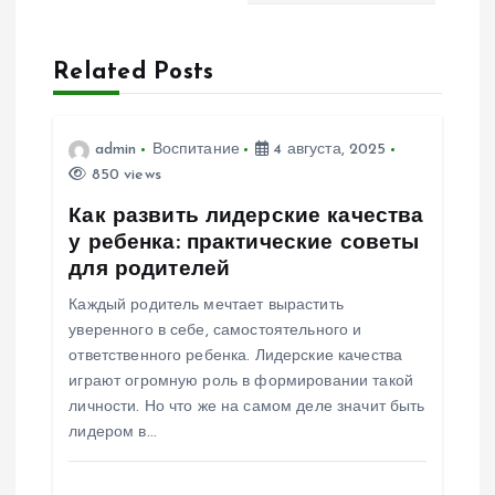
а
ц
Related Posts
и
admin
Воспитание
4 августа, 2025
я
850 views
п
Как развить лидерские качества
у ребенка: практические советы
о
для родителей
Каждый родитель мечтает вырастить
з
уверенного в себе, самостоятельного и
ответственного ребенка. Лидерские качества
а
играют огромную роль в формировании такой
личности. Но что же на самом деле значит быть
п
лидером в…
и