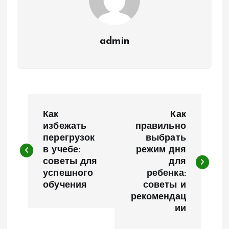
admin
Н
Как
Как
а
избежать
правильно
перегрузок
выбрать
в учебе:
режим дня
в
советы для
для
успешного
ребенка:
и
обучения
советы и
рекомендац
г
ии