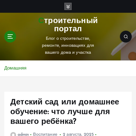
П
е
р
Строительный
е
портал
й
т
Блог о строительстве,
и
ремонте, инновациях для
к
вашего дома и участка
с
о
Домашняя
д
е
р
ж
Детский сад или домашнее
и
м
обучение: что лучше для
о
вашего ребёнка?
м
у
admin
Воспитание
2 августа, 2025