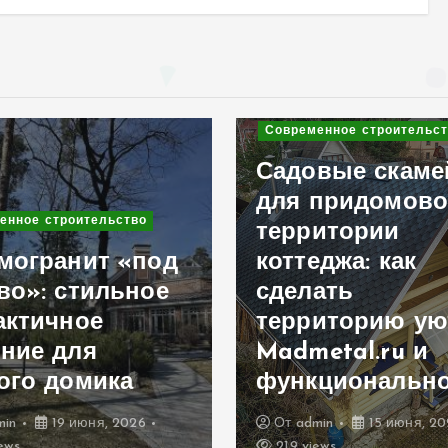
Современное строительство
Садовые скамейки
для придомовой
Современное стр
территории
коттеджа: как
Ремонт кр
сделать
капитальн
территорию уютной
решение д
Madmetal.ru и
долговечн
функциональной
вашего до
От
admin
15 июня, 2026
От
admin
11
219 views
239 views