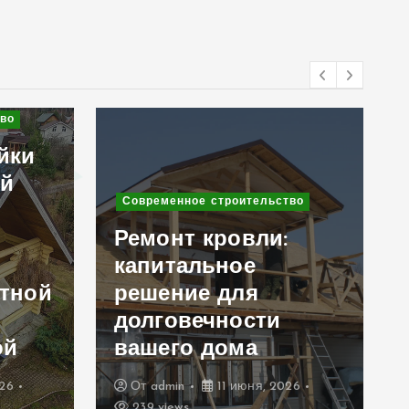
Современное строительство
оительство
Клинкерный кирпич
овли:
в дизайне
ое
интерьера и
ля
экстерьера: 10 идей
ости
для уникального
ма
дома
 июня, 2026
От
admin
6 июня, 2026
258 views