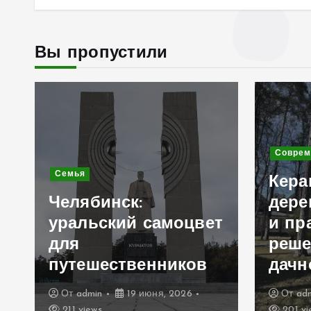
Вы пропустили
Современное строительство
Керамогранит «под
дерево»: стильное
оцвет
и практичное
решение для
иков
дачного домика
026
От
admin
19 июня, 2026
201 views