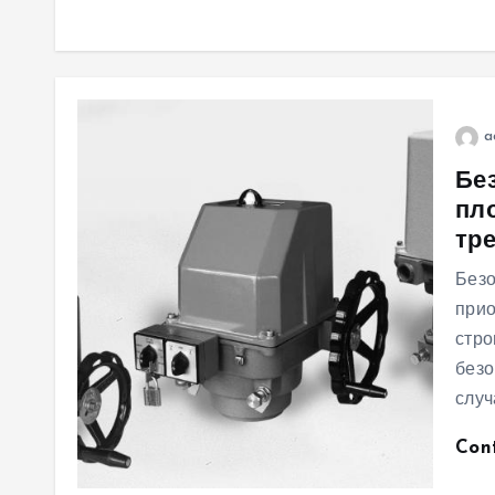
a
Бе
пл
тр
Безо
прио
стро
безо
случ
Con