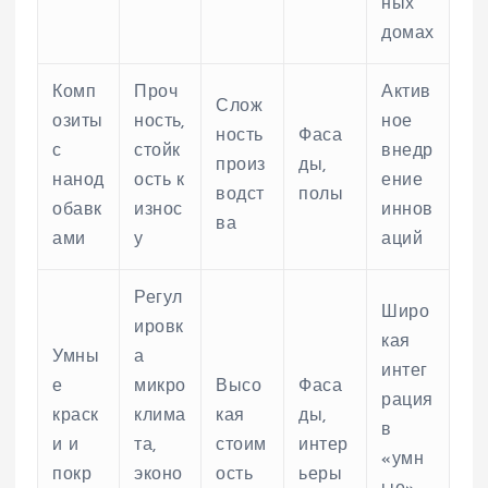
ных
домах
Комп
Проч
Актив
Слож
озиты
ность,
ное
ность
Фаса
с
стойк
внедр
произ
ды,
нанод
ость к
ение
водст
полы
обавк
износ
иннов
ва
ами
у
аций
Регул
Широ
ировк
кая
Умны
а
интег
е
микро
Высо
Фаса
рация
краск
клима
кая
ды,
в
и и
та,
стоим
интер
«умн
покр
эконо
ость
ьеры