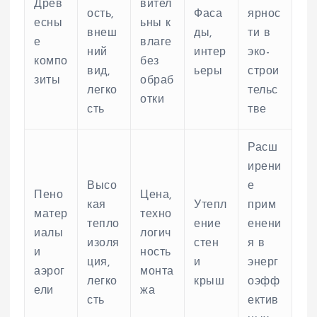
Древ
вител
ость,
Фаса
ярнос
есны
ьны к
внеш
ды,
ти в
е
влаге
ний
интер
эко-
компо
без
вид,
ьеры
строи
зиты
обраб
легко
тельс
отки
сть
тве
Расш
ирени
Высо
е
Пено
Цена,
кая
Утепл
прим
матер
техно
тепло
ение
енени
иалы
логич
изоля
стен
я в
и
ность
ция,
и
энерг
аэрог
монта
легко
крыш
оэфф
ели
жа
сть
ектив