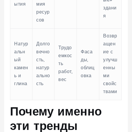
ые»
ытия
мия
здани
ресур
я
сов
Возвр
Натур
Долго
ащен
Трудо
альн
вечно
Фаса
ие с
емкос
ый
сть,
ды,
улучш
ть
камен
натур
облиц
енны
работ,
ь и
ально
овка
ми
вес
глина
сть
свойс
твами
Почему именно
эти тренды