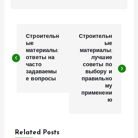
Н
Строительн
Строительн
а
ые
ые
материалы:
материалы:
ответы на
лучшие
в
часто
советы по
задаваемы
выбору и
и
е вопросы
правильно
му
г
применени
ю
а
ц
Related Posts
и