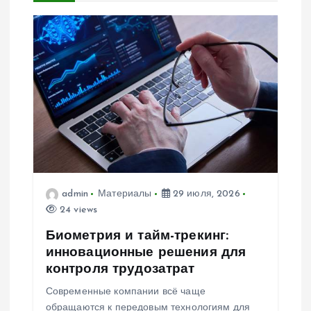
я
п
о
з
а
п
admin
Материалы
29 июля, 2026
24 views
и
Биометрия и тайм-трекинг:
инновационные решения для
с
контроля трудозатрат
Современные компании всё чаще
я
обращаются к передовым технологиям для