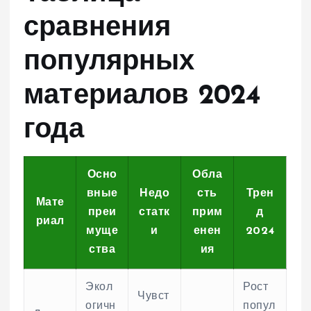
сравнения
популярных
материалов 2024
года
Осно
Обла
вные
Недо
сть
Трен
Мате
преи
статк
прим
д
риал
муще
и
енен
2024
ства
ия
Экол
Рост
Чувст
огичн
попул