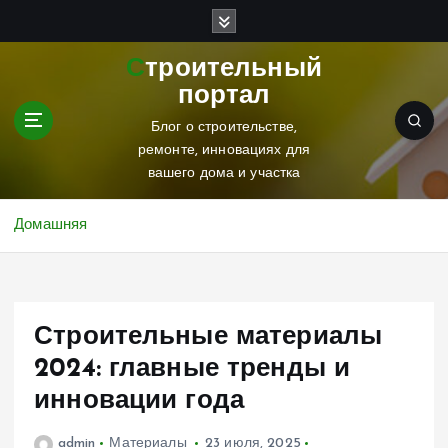
П
е
р
Строительный
е
портал
й
т
Блог о строительстве,
и
ремонте, инновациях для
к
вашего дома и участка
с
о
Домашняя
д
е
р
ж
Строительные материалы
и
м
2024: главные тренды и
о
инновации года
м
у
admin
Материалы
23 июля, 2025