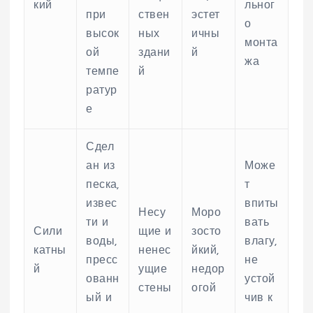
кий
льног
при
ствен
эстет
о
высок
ных
ичны
монта
ой
здани
й
жа
темпе
й
ратур
е
Сдел
ан из
Може
песка,
т
извес
впиты
Несу
Моро
ти и
вать
Сили
щие и
зосто
воды,
влагу,
катны
ненес
йкий,
пресс
не
й
ущие
недор
ованн
устой
стены
огой
ый и
чив к