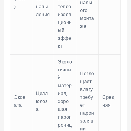
нальн
)
напы
тепло
ого
ления
изоля
монта
ционн
жа
ый
эффе
кт
Эколо
гичны
Погло
й
щает
матер
влагу,
Целл
иал,
Эков
требу
Сред
юлоз
хоро
ата
ет
няя
а
шая
парои
пароп
золяц
рониц
ии