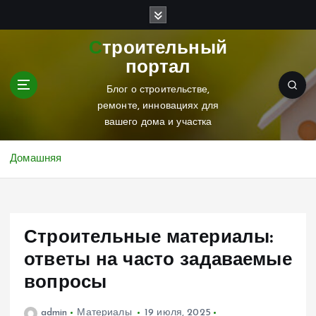
П
е
р
Строительный
е
портал
й
т
Блог о строительстве,
и
ремонте, инновациях для
к
вашего дома и участка
с
о
Домашняя
д
е
р
ж
Строительные материалы:
и
м
ответы на часто задаваемые
о
вопросы
м
у
admin
Материалы
19 июля, 2025