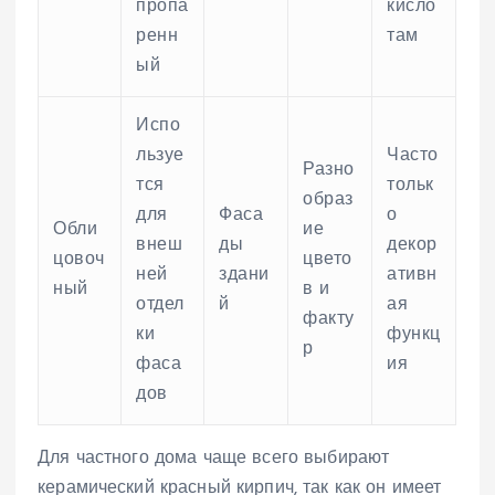
пропа
кисло
ренн
там
ый
Испо
льзуе
Часто
Разно
тся
тольк
образ
для
Фаса
о
Обли
ие
внеш
ды
декор
цовоч
цвето
ней
здани
ативн
ный
в и
отдел
й
ая
факту
ки
функц
р
фаса
ия
дов
Для частного дома чаще всего выбирают
керамический красный кирпич, так как он имеет