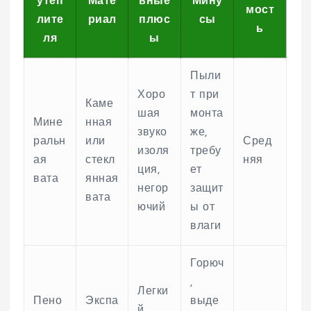
утеп
Мате
вные
Мину
мост
лите
риал
плюс
сы
ь
ля
ы
Пыли
Хоро
т при
Каме
шая
монта
Мине
нная
звуко
же,
ральн
или
Сред
изоля
требу
ая
стекл
няя
ция,
ет
вата
янная
негор
защит
вата
ючий
ы от
влаги
Горюч
,
Легки
Пено
Экспа
выде
й,