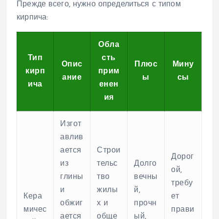
Прежде всего, нужно определиться с типом
кирпича:
Обла
Тип
сть
Опис
Плюс
Мину
кирп
прим
ание
ы
сы
ича
енен
ия
Изгот
авлив
ается
Строи
Дорог
из
тельс
Долго
ой,
глины
тво
вечны
требу
и
жилы
й,
Кера
ет
обжиг
х и
прочн
мичес
прави
ается
обще
ый,