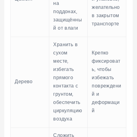
на
желательно
поддонах,
в закрытом
защищённы
транспорте
й от влаги
Хранить в
сухом
Крепко
месте,
фиксироват
избегать
ь, чтобы
прямого
избежать
Дерево
контакта с
повреждени
грунтом,
й и
обеспечить
деформаци
циркуляцию
й
воздуха
Сложить