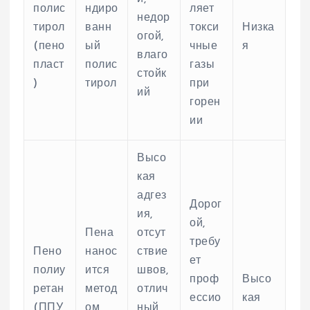
полис
ндиро
ляет
недор
тирол
ванн
токси
Низка
огой,
(пено
ый
чные
я
влаго
пласт
полис
газы
стойк
)
тирол
при
ий
горен
ии
Высо
кая
адгез
Дорог
ия,
ой,
Пена
отсут
требу
Пено
нанос
ствие
ет
полиу
ится
швов,
проф
Высо
ретан
метод
отлич
ессио
кая
(ППУ
ом
ный