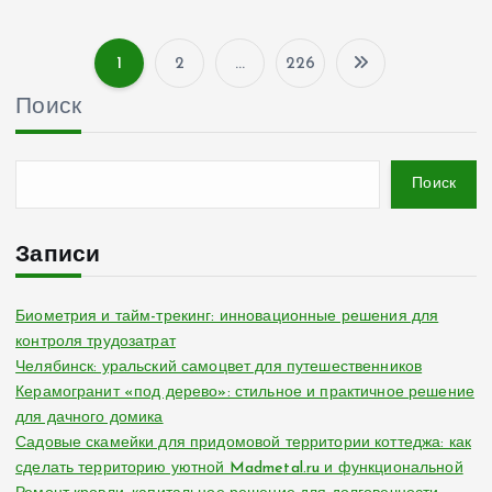
1
2
…
226
П
Поиск
а
г
Поиск
и
Записи
н
Биометрия и тайм-трекинг: инновационные решения для
контроля трудозатрат
а
Челябинск: уральский самоцвет для путешественников
Керамогранит «под дерево»: стильное и практичное решение
ц
для дачного домика
Садовые скамейки для придомовой территории коттеджа: как
и
сделать территорию уютной Madmetal.ru и функциональной