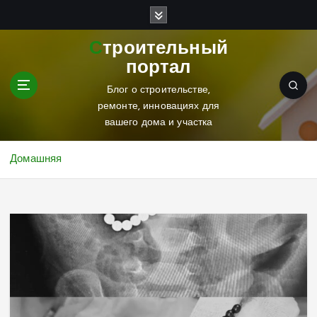
П
е
р
Строительный
е
портал
й
т
Блог о строительстве,
и
ремонте, инновациях для
к
вашего дома и участка
с
о
Домашняя
д
е
р
ж
и
м
о
м
у