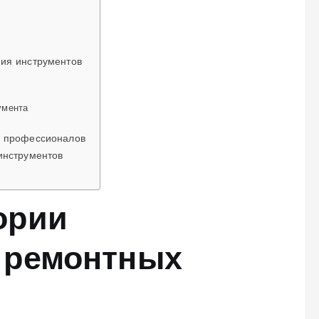
ния инструментов
умента
и профессионалов
инструментов
ории
 ремонтных