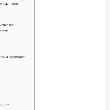
струментов
именяется
брать
ять и проверять
у
итерии