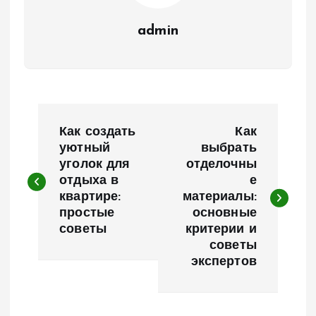
admin
Н
Как создать
Как
а
уютный
выбрать
уголок для
отделочны
отдыха в
е
в
квартире:
материалы:
простые
основные
и
советы
критерии и
советы
г
экспертов
а