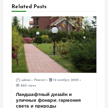
ц
Related Posts
и
я
п
о
з
а
admin
Ремонт
12 ноября, 2025
п
860 views
Ландшафтный дизайн и
и
уличные фонари: гармония
света и природы