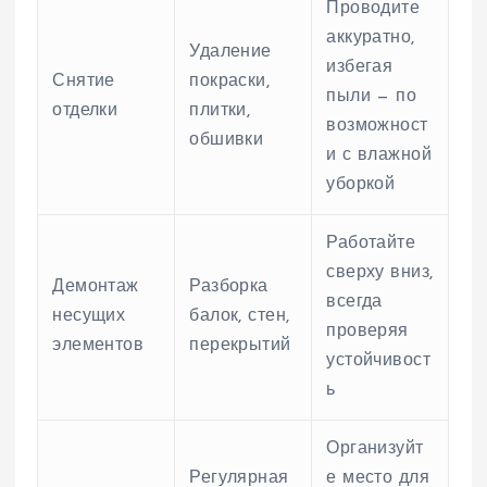
Проводите
аккуратно,
Удаление
избегая
Снятие
покраски,
пыли — по
отделки
плитки,
возможност
обшивки
и с влажной
уборкой
Работайте
сверху вниз,
Демонтаж
Разборка
всегда
несущих
балок, стен,
проверяя
элементов
перекрытий
устойчивост
ь
Организуйт
Регулярная
е место для