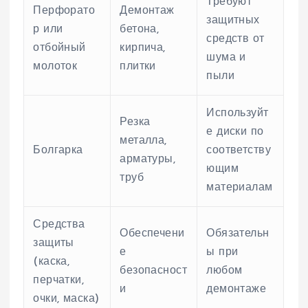
Требуют
Перфорато
Демонтаж
защитных
р или
бетона,
средств от
отбойный
кирпича,
шума и
молоток
плитки
пыли
Используйт
Резка
е диски по
металла,
Болгарка
соответству
арматуры,
ющим
труб
материалам
Средства
Обеспечени
Обязательн
защиты
е
ы при
(каска,
безопасност
любом
перчатки,
и
демонтаже
очки, маска)