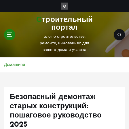
П
е
р
Строительный
е
портал
й
т
Блог о строительстве,
и
ремонте, инновациях для
к
вашего дома и участка
с
о
Домашняя
д
е
р
ж
Безопасный демонтаж
и
м
старых конструкций:
о
пошаговое руководство
м
у
2025