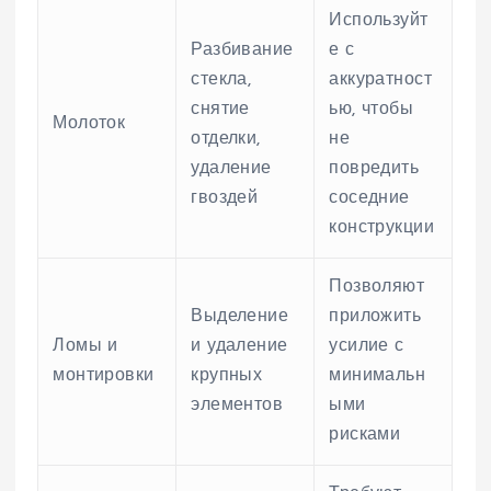
Используйт
Разбивание
е с
стекла,
аккуратност
снятие
ью, чтобы
Молоток
отделки,
не
удаление
повредить
гвоздей
соседние
конструкции
Позволяют
Выделение
приложить
Ломы и
и удаление
усилие с
монтировки
крупных
минимальн
элементов
ыми
рисками