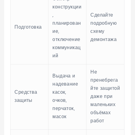
конструкции
,
Сделайте
планирован
подробную
Подготовка
ие,
схему
отключение
демонтажа
коммуникац
ий
Не
Выдача и
пренебрега
надевание
йте защитой
Средства
касок,
даже при
защиты
очков,
маленьких
перчаток,
объёмах
масок
работ