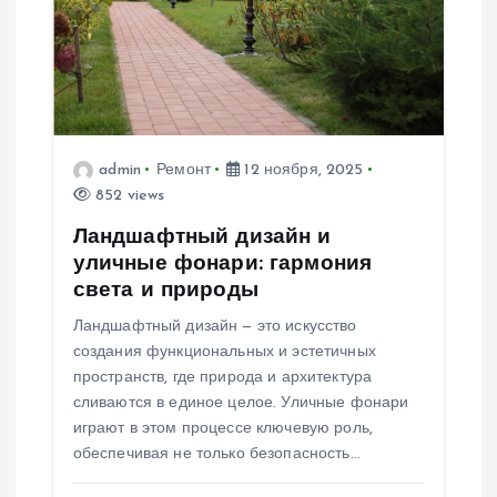
о
з
а
admin
Ремонт
12 ноября, 2025
п
852 views
Ландшафтный дизайн и
и
уличные фонари: гармония
света и природы
с
Ландшафтный дизайн — это искусство
я
создания функциональных и эстетичных
пространств, где природа и архитектура
м
сливаются в единое целое. Уличные фонари
играют в этом процессе ключевую роль,
обеспечивая не только безопасность…