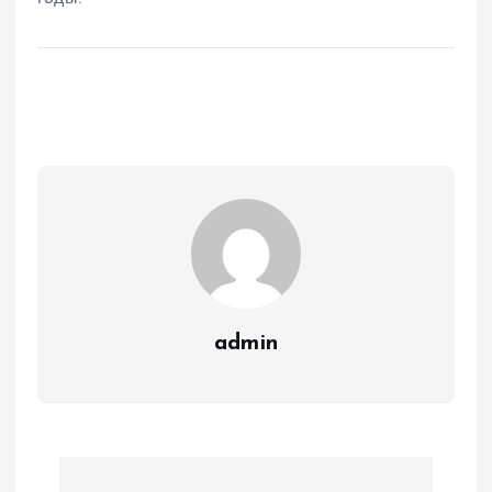
admin
Н