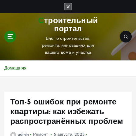
П
е
р
Строительный
е
портал
й
т
Блог о строительстве,
и
ремонте, инновациях для
к
вашего дома и участка
с
о
Домашняя
д
е
р
ж
Топ-5 ошибок при ремонте
и
м
квартиры: как избежать
о
распространённых проблем
м
у
admin
Ремонт
5 августа, 2025