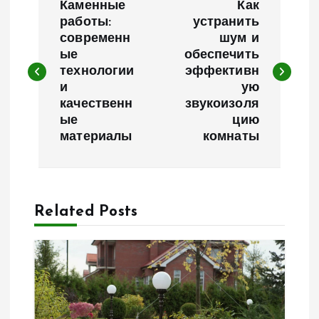
Каменные
Как
а
работы:
устранить
современн
шум и
ые
обеспечить
в
технологии
эффективн
и
ую
и
качественн
звукоизоля
ые
цию
г
материалы
комнаты
а
ц
Related Posts
и
я
п