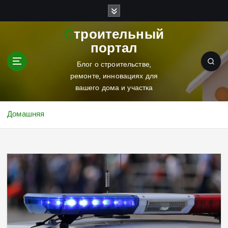
П
е
р
Строительный
е
портал
й
т
Блог о строительстве,
и
ремонте, инновациях для
к
вашего дома и участка
с
о
Домашняя
д
е
р
ж
и
м
о
м
у