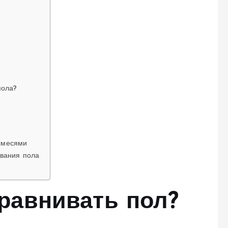
пола?
смесями
ивания пола
равнивать пол?