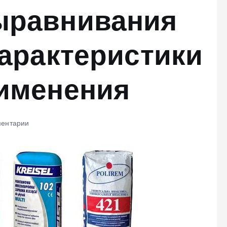
ыравнивания
характеристики
рименения
ентарии