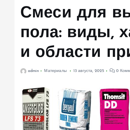
м
Смеси для в
у
пола: виды, 
и области п
admin
Материалы
13 августа, 2025
0 Комм