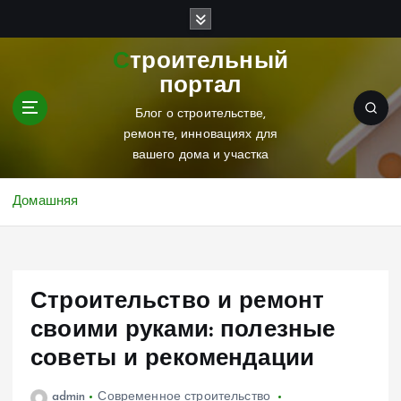
П
е
р
Строительный
е
портал
й
т
Блог о строительстве,
и
ремонте, инновациях для
к
вашего дома и участка
с
о
Домашняя
д
е
р
ж
Строительство и ремонт
и
м
своими руками: полезные
о
советы и рекомендации
м
у
admin
Современное строительство