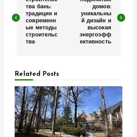
а
тва бань:
домов:
традиции и
уникальны
в
современн
й дизайн и
ые методы
высокая
и
строительс
энергоэфф
тва
ективность
г
а
Related Posts
ц
и
я
п