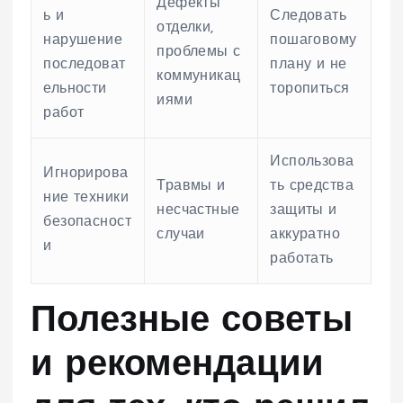
Дефекты
ь и
Следовать
отделки,
нарушение
пошаговому
проблемы с
последоват
плану и не
коммуникац
ельности
торопиться
иями
работ
Использова
Игнорирова
Травмы и
ть средства
ние техники
несчастные
защиты и
безопасност
случаи
аккуратно
и
работать
Полезные советы
и рекомендации