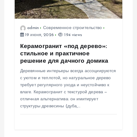
о
з
а
admin
Современное строительство
19 июня, 2026
194 views
п
Керамогранит «под дерево»:
стильное и практичное
и
решение для дачного домика
Деревянные интерьеры всегда ассоциируются
с
с уютом и теплотой, но натуральное дерево
требует регулярного ухода и неустойчиво к
я
влаге. Керамогранит с текстурой дерева —
отличная альтернатива: он имитирует
м
структуры древесины (дуба,…