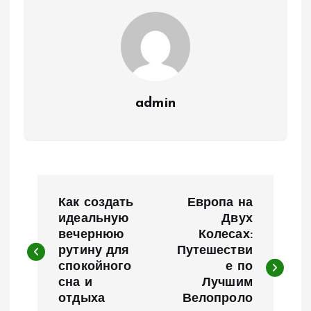
admin
Н
Как создать
Европа на
а
идеальную
Двух
вечернюю
Колесах:
рутину для
Путешестви
в
спокойного
е по
сна и
Лучшим
и
отдыха
Велопроло