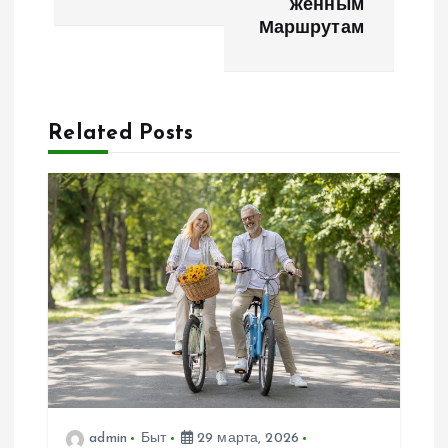
женным
г
Маршрутам
а
ц
Related Posts
и
я
п
о
з
а
admin
Быт
29 марта, 2026