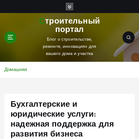
П
е
р
Строительный
е
портал
й
т
Блог о строительстве,
и
ремонте, инновациях для
к
вашего дома и участка
с
о
Домашняя
д
е
р
ж
Бухгалтерские и
и
м
юридические услуги:
о
надежная поддержка для
м
у
развития бизнеса