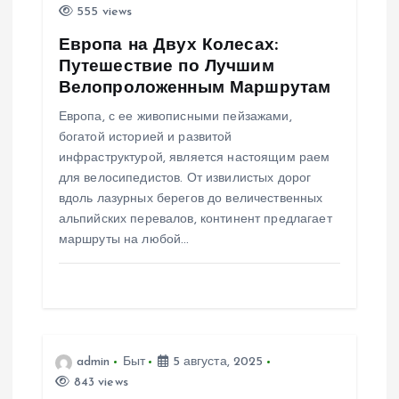
п
555 views
Европа на Двух Колесах:
и
Путешествие по Лучшим
Велопроложенным Маршрутам
с
Европа, с ее живописными пейзажами,
я
богатой историей и развитой
инфраструктурой, является настоящим раем
м
для велосипедистов. От извилистых дорог
вдоль лазурных берегов до величественных
альпийских перевалов, континент предлагает
маршруты на любой…
admin
Быт
5 августа, 2025
843 views