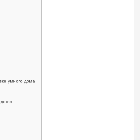
вке умного дома
одство