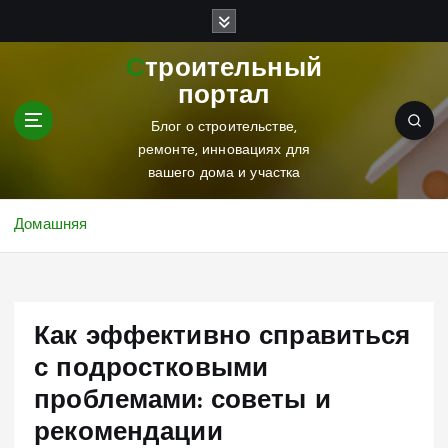
П
е
р
Строительный
е
портал
й
т
Блог о строительстве,
и
ремонте, инновациях для
к
вашего дома и участка
с
о
Домашняя
д
е
р
ж
Как эффективно справиться
и
м
с подростковыми
о
проблемами: советы и
м
у
рекомендации