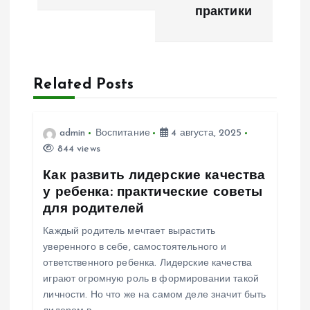
практики
г
а
Related Posts
ц
и
admin
Воспитание
4 августа, 2025
844 views
я
Как развить лидерские качества
п
у ребенка: практические советы
для родителей
о
Каждый родитель мечтает вырастить
уверенного в себе, самостоятельного и
з
ответственного ребенка. Лидерские качества
играют огромную роль в формировании такой
а
личности. Но что же на самом деле значит быть