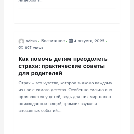
лидером в…
п
и
с
admin
Воспитание
4 августа, 2025
827 views
я
Как помочь детям преодолеть
м
страхи: практические советы
для родителей
Страх — это чувство, которое знакомо каждому
из нас с самого детства. Особенно сильно оно
проявляется у детей, ведь для них мир полон
неизведанных вещей, громких звуков и
внезапных событий.…