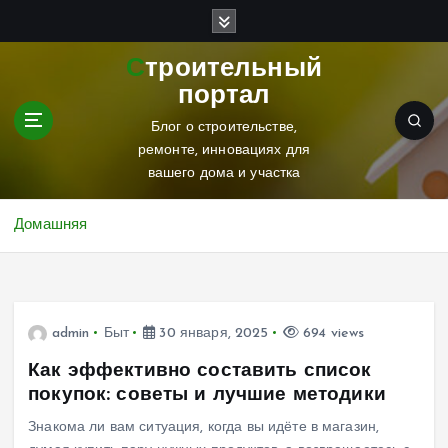
П
е
р
Строительный
е
портал
й
т
Блог о строительстве,
и
ремонте, инновациях для
к
вашего дома и участка
с
о
Домашняя
д
е
р
ж
и
admin
Быт
30 января, 2025
694 views
м
Как эффективно составить список
о
покупок: советы и лучшие методики
м
у
Знакома ли вам ситуация, когда вы идёте в магазин,