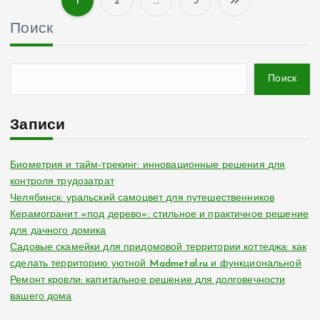
1
2
…
5
П
Поиск
а
г
Поиск
и
Записи
н
Биометрия и тайм-трекинг: инновационные решения для
контроля трудозатрат
а
Челябинск: уральский самоцвет для путешественников
Керамогранит «под дерево»: стильное и практичное решение
ц
для дачного домика
Садовые скамейки для придомовой территории коттеджа: как
и
сделать территорию уютной Madmetal.ru и функциональной
Ремонт кровли: капитальное решение для долговечности
я
вашего дома