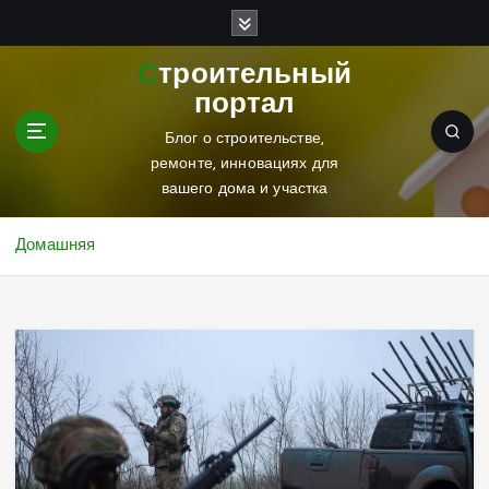
П
е
р
Строительный
е
портал
й
т
Блог о строительстве,
и
ремонте, инновациях для
к
вашего дома и участка
с
о
Домашняя
д
е
р
ж
и
м
о
м
у