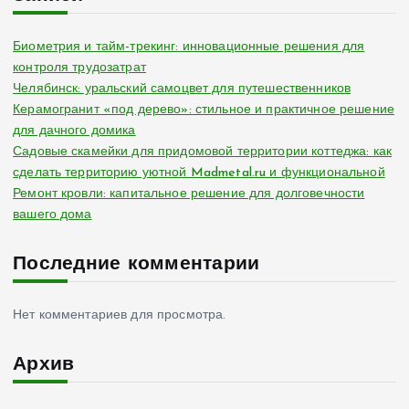
н
Биометрия и тайм-трекинг: инновационные решения для
контроля трудозатрат
а
Челябинск: уральский самоцвет для путешественников
Керамогранит «под дерево»: стильное и практичное решение
ц
для дачного домика
Садовые скамейки для придомовой территории коттеджа: как
и
сделать территорию уютной Madmetal.ru и функциональной
Ремонт кровли: капитальное решение для долговечности
я
вашего дома
з
Последние комментарии
а
Нет комментариев для просмотра.
п
Архив
и