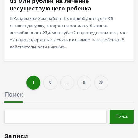
23 млн рублей на лечение
несуществующего ребенка
В Академическом районе Екатеринбурга судят 25-
летнюю девушку, которая выманила у бывшего
возлюбленного 23,4 млн рублей под предлогом того, что
ей надо содержать и лечить их совместного ребенка. В
действительности никаких…
1
2
…
8
П
Поиск
а
г
Поиск
и
Записи