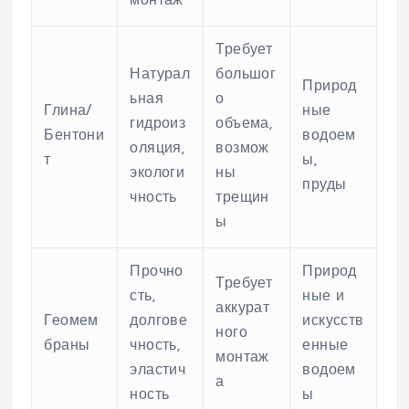
монтаж
Требует
Натурал
большог
Природ
ьная
о
Глина/
ные
гидроиз
объема,
Бентони
водоем
оляция,
возмож
т
ы,
экологи
ны
пруды
чность
трещин
ы
Прочно
Природ
Требует
сть,
ные и
аккурат
Геомем
долгове
искусств
ного
браны
чность,
енные
монтаж
эластич
водоем
а
ность
ы