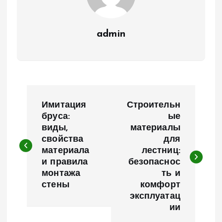
admin
Н
Имитация
Строительн
а
бруса:
ые
виды,
материалы
свойства
для
в
материала
лестниц:
и правила
безопаснос
и
монтажа
ть и
стены
комфорт
г
эксплуатац
ии
а