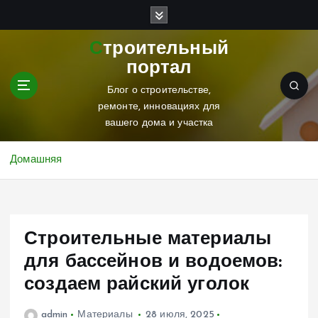
П
е
р
Строительный
е
портал
й
т
Блог о строительстве,
и
ремонте, инновациях для
к
вашего дома и участка
с
о
Домашняя
д
е
р
ж
Строительные материалы
и
м
для бассейнов и водоемов:
о
создаем райский уголок
м
у
admin
Материалы
28 июля, 2025