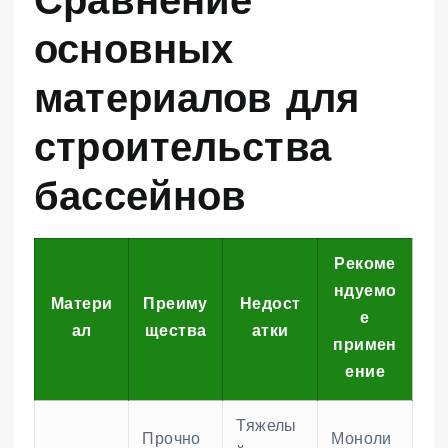
Сравнение
основных
материалов для
строительства
бассейнов
Рекоме
ндуемо
Матери
Преиму
Недост
е
ал
щества
атки
примен
ение
Тяжелы
Прочно
Моноли