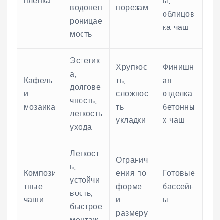
пленка
ы,
водонеп
порезам
облицов
роницае
ка чаш
мость
Эстетик
Хрупкос
Финишн
а,
Кафель
ть,
ая
долгове
и
сложнос
отделка
чность,
мозаика
ть
бетонны
легкость
укладки
х чаш
ухода
Легкост
Огранич
ь,
Компози
ения по
Готовые
устойчи
тные
форме
бассейн
вость,
чаши
и
ы
быстрое
размеру