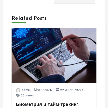
ц
Related Posts
и
я
п
о
з
а
п
admin
Материалы
29 июля, 2026
25 views
и
Биометрия и тайм-трекинг: