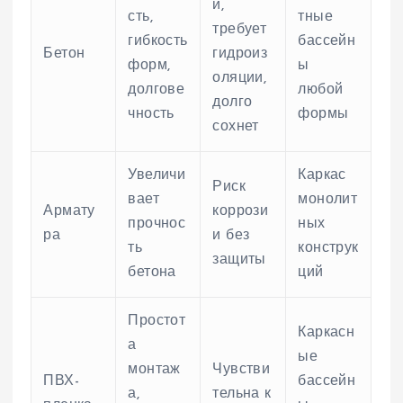
й,
сть,
тные
требует
гибкость
бассейн
Бетон
гидроиз
форм,
ы
оляции,
долгове
любой
долго
чность
формы
сохнет
Увеличи
Каркас
Риск
вает
монолит
Армату
коррози
прочнос
ных
ра
и без
ть
конструк
защиты
бетона
ций
Простот
Каркасн
а
ые
монтаж
Чувстви
ПВХ-
бассейн
а,
тельна к