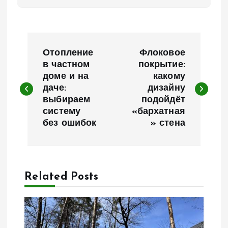
Н
Отопление
Флоковое
а
в частном
покрытие:
доме и на
какому
даче:
дизайну
в
выбираем
подойдёт
систему
«бархатная
и
без ошибок
» стена
г
а
Related Posts
ц
и