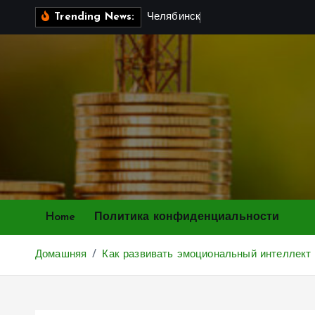
П
Ч
е
л
я
б
и
н
с
к
:
у
р
а
л
ь
с
к
Trending News:
е
р
е
й
т
и
к
с
о
д
е
Home
Политика конфиденциальности
р
ж
Домашняя
Как развивать эмоциональный интеллект у
и
м
о