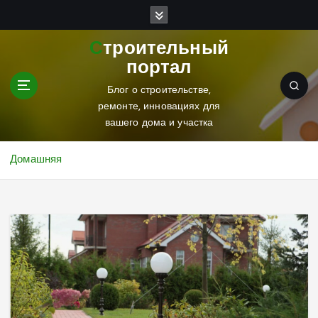
П
е
р
Строительный
е
портал
й
т
Блог о строительстве,
и
ремонте, инновациях для
к
вашего дома и участка
с
о
Домашняя
д
е
р
ж
и
м
о
м
у