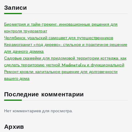
и
Записи
н
Биометрия и тайм-трекинг: инновационные решения для
контроля трудозатрат
а
Челябинск: уральский самоцвет для путешественников
Керамогранит «под дерево»: стильное и практичное решение
ц
для дачного домика
Садовые скамейки для придомовой территории коттеджа: как
и
сделать территорию уютной Madmetal.ru и функциональной
Ремонт кровли: капитальное решение для долговечности
я
вашего дома
з
Последние комментарии
а
Нет комментариев для просмотра.
п
Архив