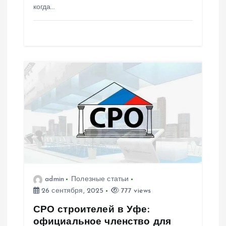
когда…
п
и
с
я
м
admin
Полезные статьи
26 сентября, 2025
777 views
СРО строителей в Уфе:
официальное членство для