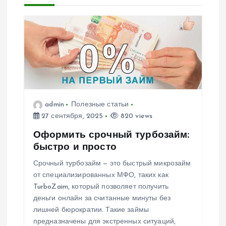
г
а
ц
и
admin
Полезные статьи
я
27 сентября, 2025
820 views
Оформить срочный турбозайм:
п
быстро и просто
о
Срочный турбозайм — это быстрый микрозайм
от специализированных МФО, таких как
TurboZaim, который позволяет получить
з
деньги онлайн за считанные минуты без
лишней бюрократии. Такие займы
а
предназначены для экстренных ситуаций,