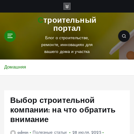
П
е
р
Строительный
е
портал
й
т
Блог о строительстве,
и
ремонте, инновациях для
к
вашего дома и участка
с
о
Домашняя
д
е
р
ж
Выбор строительной
и
м
компании: на что обратить
о
внимание
м
у
admin
Полезные статьи
28 июля, 2025