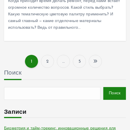
Когда приходит время делать ремонт, перед нами встает
огромное количество вопросов. Какой стиль выбрать?
Какую тематическую цветовую палитру применить? И
самый главный — какие отделочные материалы
использовать? Ведь от правильного…
1
2
…
5
П
Поиск
а
г
Поиск
и
Записи
н
Биометрия и тайм-трекинг: инновационные решения для