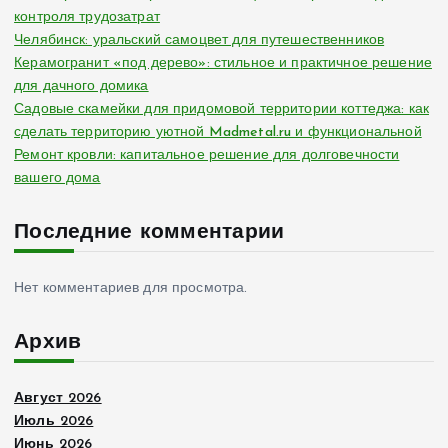
контроля трудозатрат
а
Челябинск: уральский самоцвет для путешественников
Керамогранит «под дерево»: стильное и практичное решение
ц
для дачного домика
Садовые скамейки для придомовой территории коттеджа: как
и
сделать территорию уютной Madmetal.ru и функциональной
Ремонт кровли: капитальное решение для долговечности
я
вашего дома
з
Последние комментарии
а
Нет комментариев для просмотра.
п
Архив
и
Август 2026
с
Июль 2026
Июнь 2026