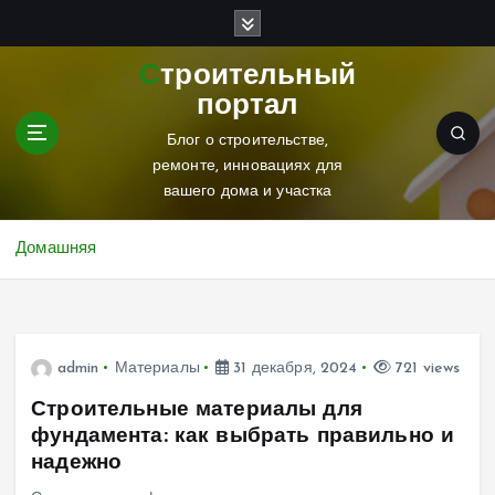
П
е
р
Строительный
е
портал
й
т
Блог о строительстве,
и
ремонте, инновациях для
к
вашего дома и участка
с
о
Домашняя
д
е
р
ж
и
admin
Материалы
31 декабря, 2024
721 views
м
Строительные материалы для
о
фундамента: как выбрать правильно и
м
надежно
у