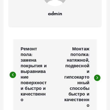
admin
Н
Ремонт
Монтаж
а
пола:
потолка:
замена
натяжной,
покрытия и
подвесной
в
выравнива
и
ние
гипсокарто
и
поверхност
нный
и быстро и
способы
г
качественн
быстро и
о
качественн
а
о