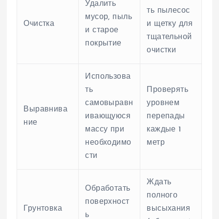
Удалить
ть пылесос
мусор, пыль
Очистка
и щетку для
и старое
тщательной
покрытие
очистки
Использова
ть
Проверять
самовыравн
уровнем
Выравнива
ивающуюся
перепады
ние
массу при
каждые 1
необходимо
метр
сти
Ждать
Обработать
полного
поверхност
Грунтовка
высыхания
ь