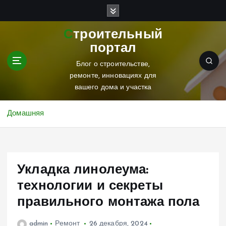
П
е
р
Строительный
е
портал
й
т
Блог о строительстве,
и
ремонте, инновациях для
к
вашего дома и участка
с
о
Домашняя
д
е
р
ж
Укладка линолеума:
и
м
технологии и секреты
о
правильного монтажа пола
м
у
admin
Ремонт
26 декабря, 2024