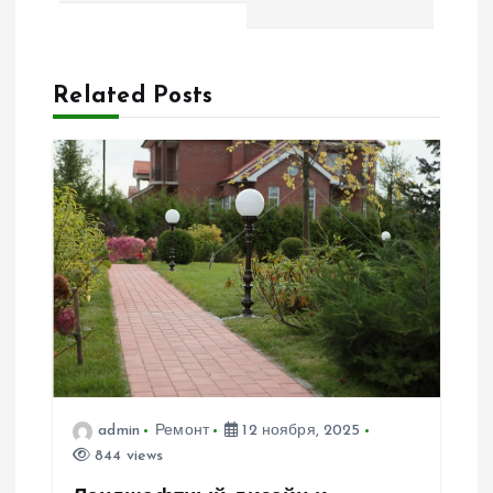
ц
и
Related Posts
я
п
о
з
а
п
admin
Ремонт
12 ноября, 2025
и
844 views