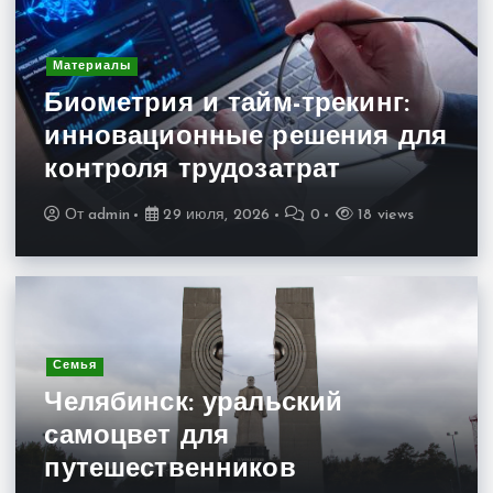
Материалы
Биометрия и тайм-трекинг:
инновационные решения для
контроля трудозатрат
От
admin
29 июля, 2026
0
18 views
Семья
Челябинск: уральский
самоцвет для
путешественников