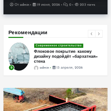
От
admin
19 июня, 2026
0
203 views
Рекомендации
Современное строительство
Флоковое покрытие: какому
са
дизайну подойдёт «бархатная»
стена
9
admin
13 апреля, 2026