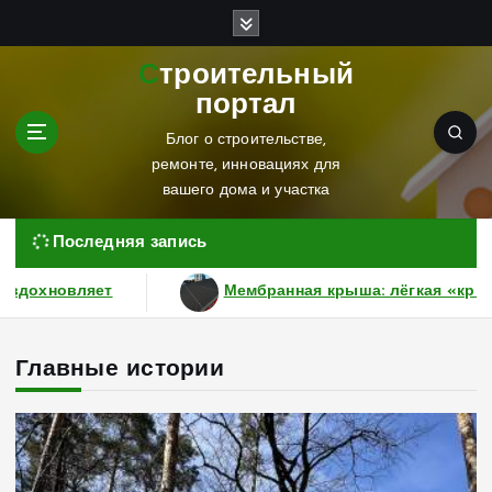
П
е
р
Строительный
е
портал
й
т
Блог о строительстве,
и
ремонте, инновациях для
к
вашего дома и участка
с
о
Последняя запись
д
е
ыша: лёгкая «крыша-батут» для дома и офиса
р
ж
и
Главные истории
м
о
м
у