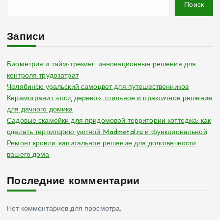
г
Поиск
и
Записи
н
Биометрия и тайм-трекинг: инновационные решения для
контроля трудозатрат
а
Челябинск: уральский самоцвет для путешественников
Керамогранит «под дерево»: стильное и практичное решение
ц
для дачного домика
Садовые скамейки для придомовой территории коттеджа: как
и
сделать территорию уютной Madmetal.ru и функциональной
Ремонт кровли: капитальное решение для долговечности
я
вашего дома
з
Последние комментарии
а
Нет комментариев для просмотра.