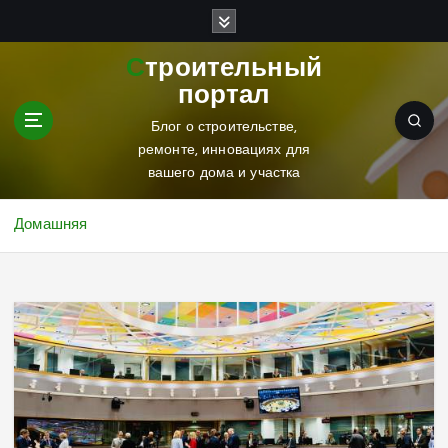
П
е
р
Строительный
е
портал
й
т
Блог о строительстве,
и
ремонте, инновациях для
к
вашего дома и участка
с
о
Домашняя
д
е
р
ж
и
м
о
м
у