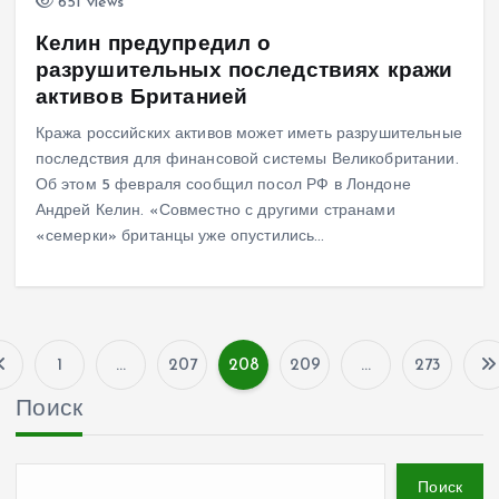
651 views
Келин предупредил о
разрушительных последствиях кражи
активов Британией
Кража российских активов может иметь разрушительные
последствия для финансовой системы Великобритании.
Об этом 5 февраля сообщил посол РФ в Лондоне
Андрей Келин. «Совместно с другими странами
«семерки» британцы уже опустились…
1
…
207
208
209
…
273
П
Поиск
а
Поиск