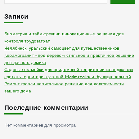
г
и
Записи
н
Биометрия и тайм-трекинг: инновационные решения для
контроля трудозатрат
а
Челябинск: уральский самоцвет для путешественников
Керамогранит «под дерево»: стильное и практичное решение
ц
для дачного домика
Садовые скамейки для придомовой территории коттеджа: как
и
сделать территорию уютной Madmetal.ru и функциональной
Ремонт кровли: капитальное решение для долговечности
я
вашего дома
з
Последние комментарии
а
Нет комментариев для просмотра.
п