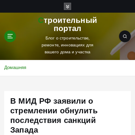
П
е
р
Строительный
е
портал
й
т
Блог о строительстве,
и
ремонте, инновациях для
к
вашего дома и участка
с
о
Домашняя
д
е
р
ж
В МИД РФ заявили о
и
м
стремлении обнулить
о
последствия санкций
м
у
Запада