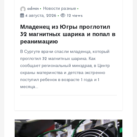
з
admin
Новости разные
4 августа, 2026
12 views
а
Младенец из Югры проглотил
32 магнитных шарика и попал в
п
реанимацию
В Сургуте врачи спасли младенца, который
и
проглотил 32 магнитных шарика. Как
сообщает региональный минздрав, в Центр
с
охраны материнства и детства экстренно
поступил ребенок в возрасте 1 года и 1
я
месяца…
м