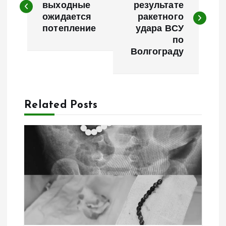
выходные
результате
ожидается
ракетного
в
потепление
удара ВСУ
по
и
Волгограду
г
а
Related Posts
ц
и
я
п
о