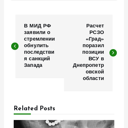
Н
В МИД РФ
Расчет
а
заявили о
РСЗО
стремлении
«Град»
обнулить
поразил
в
последстви
позиции
я санкций
ВСУ в
и
Запада
Днепропетр
овской
г
области
а
ц
Related Posts
и