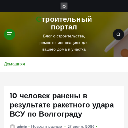
П
е
р
Строительный
е
портал
й
т
Блог о строительстве,
и
ремонте, инновациях для
к
вашего дома и участка
с
о
Домашняя
д
е
р
ж
10 человек ранены в
и
м
результате ракетного удара
о
ВСУ по Волгограду
м
у
admin
Новости разные
27 июня, 2026