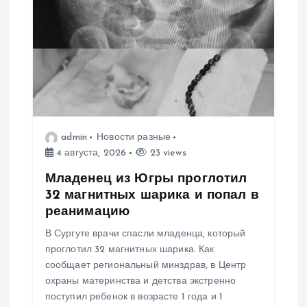
я
п
о
з
admin
Новости разные
а
4 августа, 2026
23 views
п
Младенец из Югры проглотил
32 магнитных шарика и попал в
и
реанимацию
В Сургуте врачи спасли младенца, который
с
проглотил 32 магнитных шарика. Как
сообщает региональный минздрав, в Центр
я
охраны материнства и детства экстренно
поступил ребенок в возрасте 1 года и 1