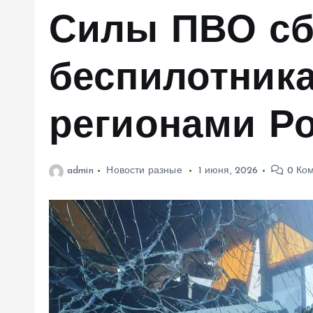
м
Силы ПВО сб
у
беспилотник
регионами Р
admin
Новости разные
1 июня, 2026
0 Ко