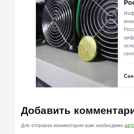
Ро
с
Инф
инв
я
Рос
циф
м
осно
сен
Con
Добавить комментар
Для отправки комментария вам необходимо
авт