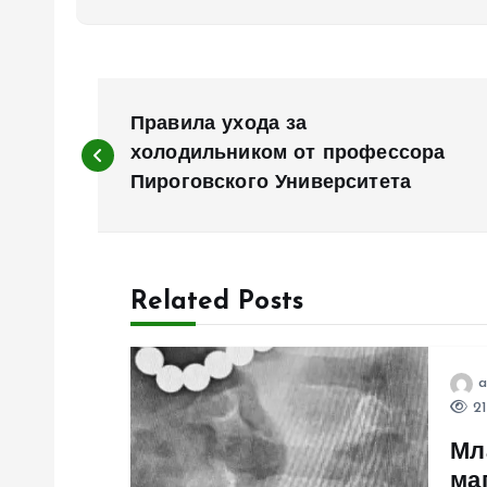
Н
Правила ухода за
а
холодильником от профессора
Пироговского Университета
в
и
Related Posts
г
a
а
21
Мл
ц
ма