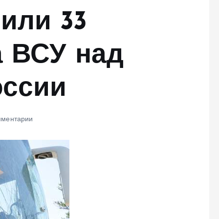
или 33
а ВСУ над
оссии
мментарии