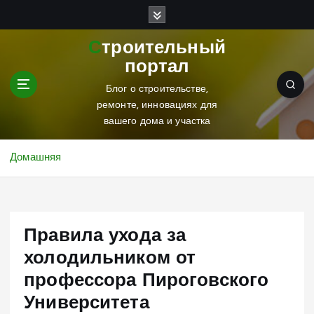
П
е
р
Строительный
е
портал
й
т
Блог о строительстве,
и
ремонте, инновациях для
к
вашего дома и участка
с
о
Домашняя
д
е
р
ж
Правила ухода за
и
м
холодильником от
о
профессора Пироговского
м
у
Университета