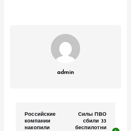
admin
Н
Российские
Силы ПВО
а
компании
сбили 33
накопили
беспилотни