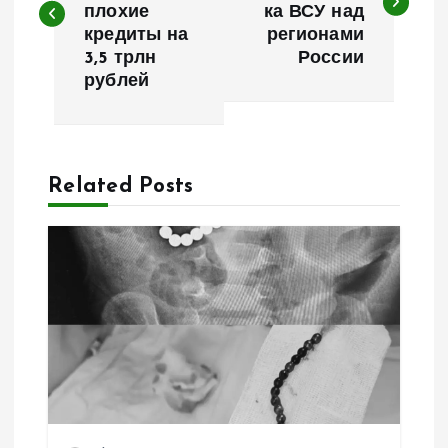
плохие
ка ВСУ над
в
кредиты на
регионами
3,5 трлн
России
и
рублей
г
а
Related Posts
ц
и
я
п
о