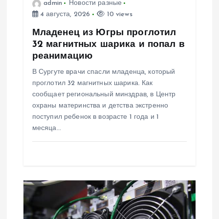
з
admin
Новости разные
4 августа, 2026
10 views
а
Младенец из Югры проглотил
32 магнитных шарика и попал в
п
реанимацию
В Сургуте врачи спасли младенца, который
и
проглотил 32 магнитных шарика. Как
сообщает региональный минздрав, в Центр
с
охраны материнства и детства экстренно
поступил ребенок в возрасте 1 года и 1
я
месяца…
м