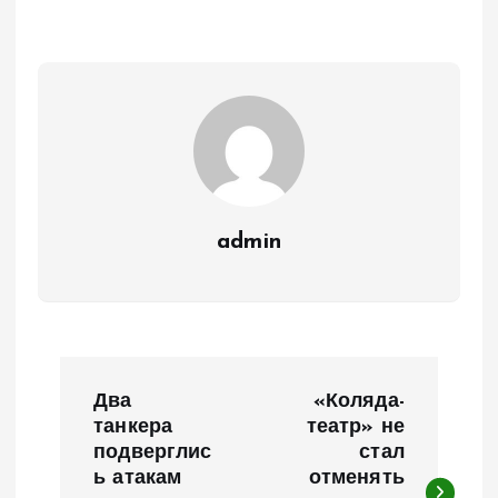
admin
Н
Два
«Коляда-
а
танкера
театр» не
подверглис
стал
ь атакам
отменять
в