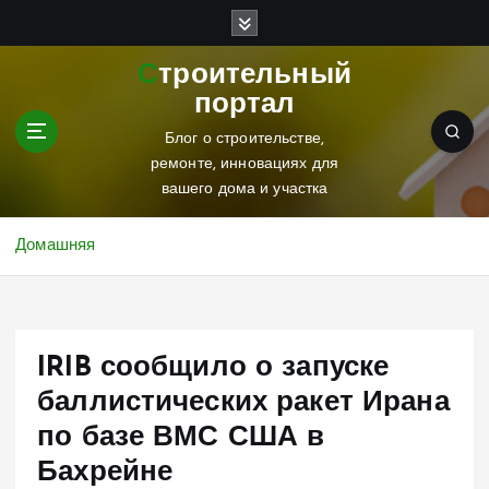
П
е
р
Строительный
е
портал
й
т
Блог о строительстве,
и
ремонте, инновациях для
к
вашего дома и участка
с
о
Домашняя
д
е
р
ж
IRIB сообщило о запуске
и
м
баллистических ракет Ирана
о
по базе ВМС США в
м
у
Бахрейне