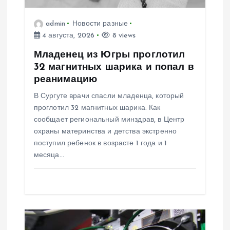
а
admin
Новости разные
4 августа, 2026
8 views
п
Младенец из Югры проглотил
и
32 магнитных шарика и попал в
реанимацию
с
В Сургуте врачи спасли младенца, который
проглотил 32 магнитных шарика. Как
я
сообщает региональный минздрав, в Центр
охраны материнства и детства экстренно
м
поступил ребенок в возрасте 1 года и 1
месяца…