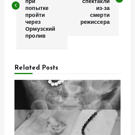
при
спектакли
попытке
из-за
и
пройти
смерти
через
режиссера
г
Ормузский
пролив
а
ц
Related Posts
и
я
п
о
з