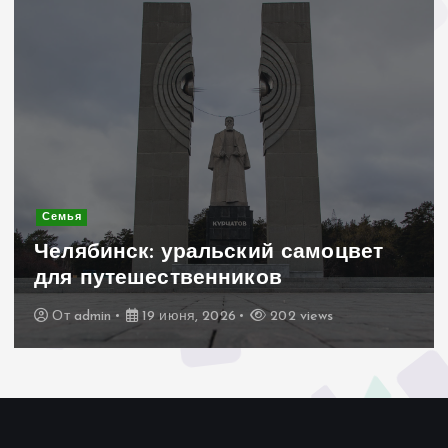
Современ
Керам
инск: уральский самоцвет
стиль
утешественников
для д
in
19 июня, 2026
202 views
От
adm