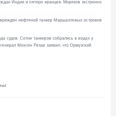
аждан Индии и пятеро иранцев. Моряков экстренно
 поврежден нефтяной танкер Маршалловых островов
а судов. Сотни танкеров собрались в водах у
генерал Мохсен Резаи заявил, что Ормузский
html