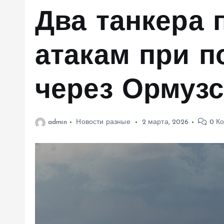
м
Два танкера 
у
атакам при п
через Ормуз
admin
Новости разные
2 марта, 2026
0 К