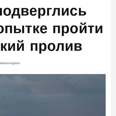
подверглись
опытке пройти
ский пролив
омментарии