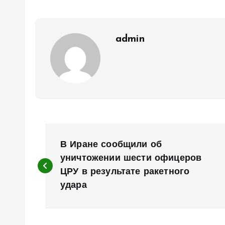
admin
Н
В Иране сообщили об
а
уничтожении шести офицеров
ЦРУ в результате ракетного
удара
в
и