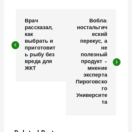
Н
Врач
Вобла:
а
рассказал,
ностальгич
как
еский
выбрать и
перекус, а
в
приготовит
не
ь рыбу без
полезный
и
вреда для
продукт –
ЖКТ
мнение
г
эксперта
Пироговско
а
го
Университе
ц
та
и
я