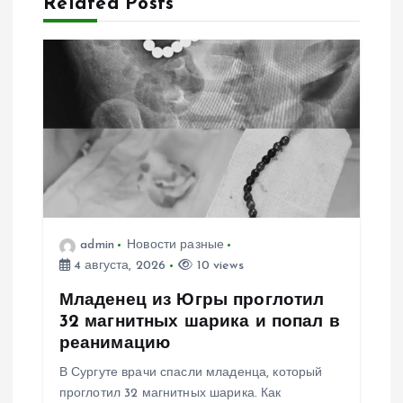
Related Posts
п
о
з
а
п
admin
Новости разные
и
4 августа, 2026
10 views
с
Младенец из Югры проглотил
32 магнитных шарика и попал в
я
реанимацию
В Сургуте врачи спасли младенца, который
м
проглотил 32 магнитных шарика. Как