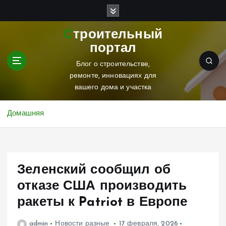
П
е
р
Строительный
е
портал
й
т
Блог о строительстве,
и
ремонте, инновациях для
к
вашего дома и участка
с
о
Домашняя
д
е
р
ж
Зеленский сообщил об
и
м
отказе США производить
о
ракеты к Patriot в Европе
м
у
admin
Новости разные
17 февраля, 2026