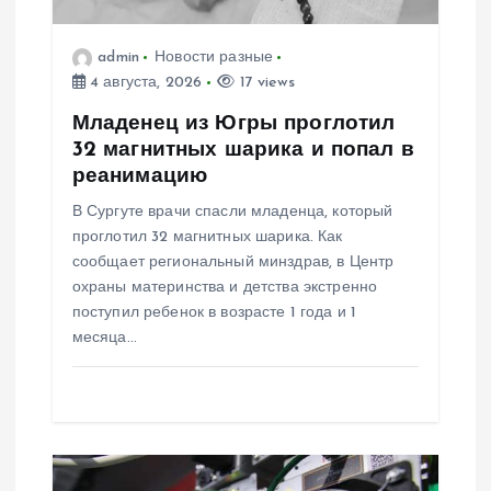
о
з
admin
Новости разные
4 августа, 2026
17 views
а
Младенец из Югры проглотил
32 магнитных шарика и попал в
п
реанимацию
В Сургуте врачи спасли младенца, который
и
проглотил 32 магнитных шарика. Как
сообщает региональный минздрав, в Центр
с
охраны материнства и детства экстренно
поступил ребенок в возрасте 1 года и 1
я
месяца…
м