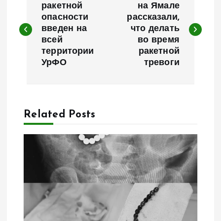
а
ракетной
на Ямале
опасности
рассказали,
введен на
что делать
в
всей
во время
территории
ракетной
и
УрФО
тревоги
г
а
Related Posts
ц
и
я
п