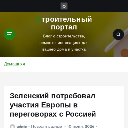
П
е
р
Строительный
е
портал
й
т
Блог о строительстве,
и
ремонте, инновациях для
к
вашего дома и участка
с
о
Домашняя
д
е
р
ж
Зеленский потребовал
и
м
участия Европы в
о
переговорах с Россией
м
у
admin
Новости разные
10 июня, 2026