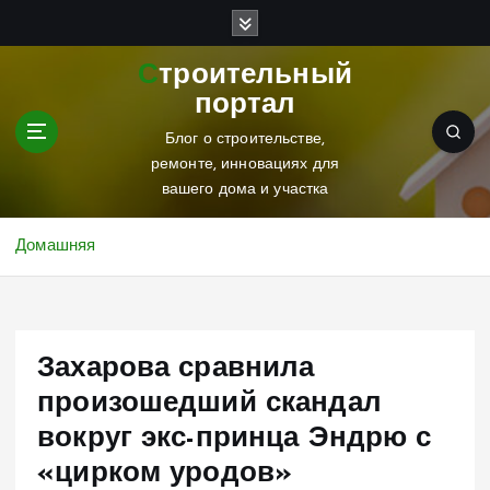
П
е
р
Строительный
е
портал
й
т
Блог о строительстве,
и
ремонте, инновациях для
к
вашего дома и участка
с
о
Домашняя
д
е
р
ж
Захарова сравнила
и
м
произошедший скандал
о
вокруг экс-принца Эндрю с
м
у
«цирком уродов»