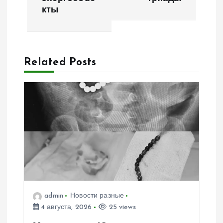
а
кты
ц
и
Related Posts
я
п
о
з
а
admin
Новости разные
п
4 августа, 2026
25 views