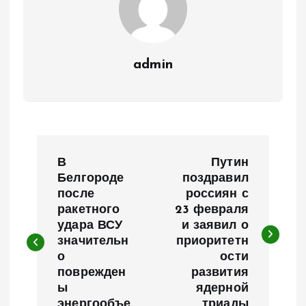
admin
Н
В
Путин
а
Белгороде
поздравил
после
россиян с
ракетного
23 февраля
в
удара ВСУ
и заявил о
значительн
приоритетн
и
о
ости
поврежден
развития
г
ы
ядерной
энергообъе
триады