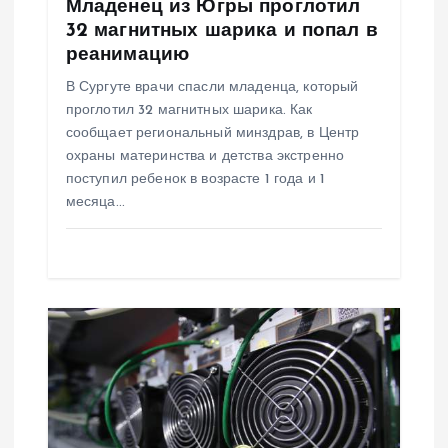
и
Младенец из Югры проглотил
32 магнитных шарика и попал в
с
реанимацию
В Сургуте врачи спасли младенца, который
я
проглотил 32 магнитных шарика. Как
сообщает региональный минздрав, в Центр
м
охраны материнства и детства экстренно
поступил ребенок в возрасте 1 года и 1
месяца…