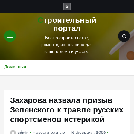
П
е
р
Строительный
е
портал
й
т
Блог о строительстве,
и
ремонте, инновациях для
к
вашего дома и участка
с
о
Домашняя
д
е
р
ж
Захарова назвала призыв
и
м
Зеленского к травле русских
о
спортсменов истерикой
м
у
admin
Новости разные
16 февраля, 2026