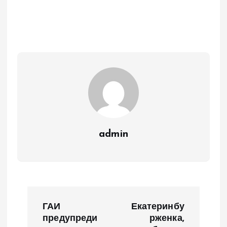
admin
Н
ГАИ
Екатеринбу
а
предупреди
рженка,