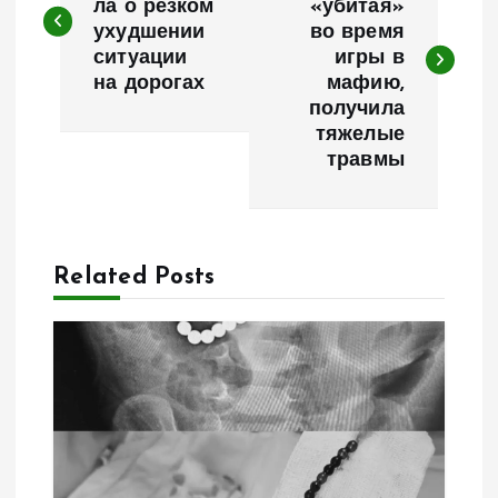
ла о резком
«убитая»
ухудшении
во время
в
ситуации
игры в
на дорогах
мафию,
и
получила
тяжелые
г
травмы
а
ц
Related Posts
и
я
п
о