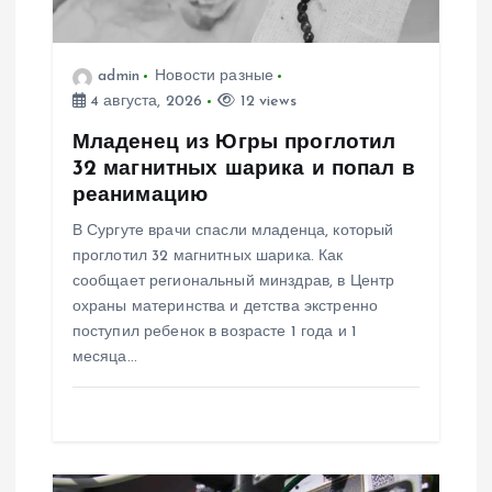
з
admin
Новости разные
а
4 августа, 2026
12 views
п
Младенец из Югры проглотил
32 магнитных шарика и попал в
и
реанимацию
В Сургуте врачи спасли младенца, который
с
проглотил 32 магнитных шарика. Как
сообщает региональный минздрав, в Центр
я
охраны материнства и детства экстренно
поступил ребенок в возрасте 1 года и 1
м
месяца…