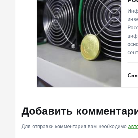
с
Ро
Инф
я
инв
Рос
м
циф
осно
сен
Con
Добавить комментар
Для отправки комментария вам необходимо
авт