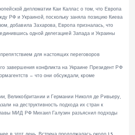
пейской дипломатии Каи Каллас о том, что Европа
жду РФ и Украиной, поскольку заняла позицию Киева
ом, добавила Захарова, Европа призналась, что
бъединившись одной делегацией Запада и Украины
ого завершения конфликта на Украине Президент РФ
ормагентств — что они обсуждали, кроме
ии, Великобритании и Германии Николя де Ривьеру,
али на деструктивность подхода их стран к
мглавы МИД РФ Михаил Галузин разъяснил подходы
е в этот день. Встреча продолжалась около 1,5