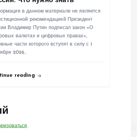
ссии. Что нужно знать
ормация в данном материале не является
естиционной рекомендацией Президент
сии Владимир Путин подписал закон «О
ровых валютах и цифровых правах»,
вные части которого вступят в силу с 1
тября 2026…
tinue reading
ий
оризоваться
.