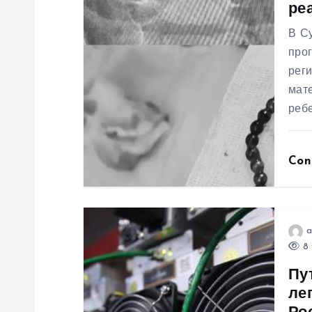
и
ре
я
В Су
прог
рег
п
мате
ребе
о
з
Con
а
п
a
8 
и
Пу
ле