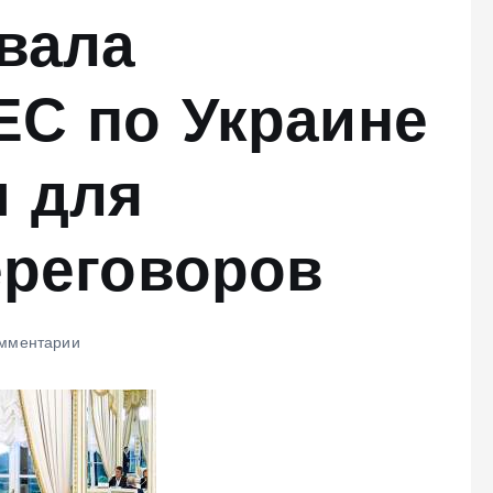
вала
ЕС по Украине
м для
ереговоров
мментарии