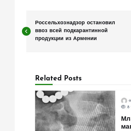
Н
Россельхознадзор остановил
а
ввоз всей подкарантинной
продукции из Армении
в
и
Related Posts
г
а
a
8 
ц
Мл
ма