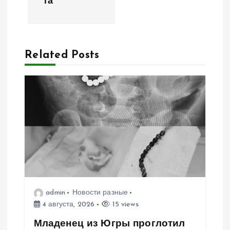
та
ц
и
Related Posts
я
п
о
з
а
п
admin
Новости разные
4 августа, 2026
15 views
и
Младенец из Югры проглотил