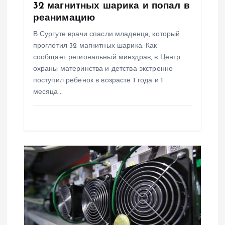
с
32 магнитных шарика и попал в
реанимацию
я
В Сургуте врачи спасли младенца, который
проглотил 32 магнитных шарика. Как
м
сообщает региональный минздрав, в Центр
охраны материнства и детства экстренно
поступил ребенок в возрасте 1 года и 1
месяца…