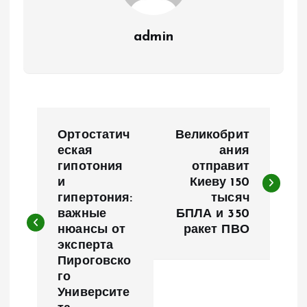
admin
Н
Ортостатич
Великобрит
а
еская
ания
гипотония
отправит
и
Киеву 150
в
гипертония:
тысяч
важные
БПЛА и 350
и
нюансы от
ракет ПВО
эксперта
г
Пироговско
го
а
Университе