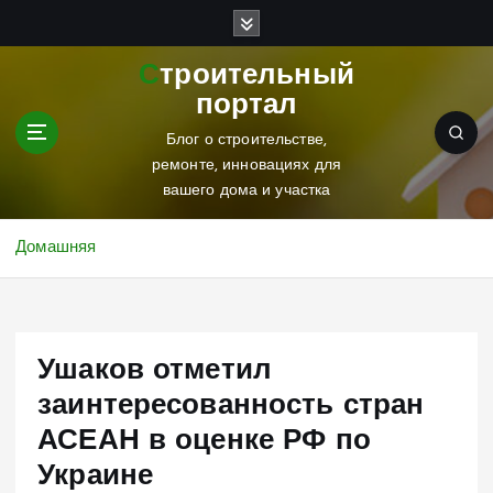
П
е
р
Строительный
е
портал
й
т
Блог о строительстве,
и
ремонте, инновациях для
к
вашего дома и участка
с
о
Домашняя
д
е
р
ж
Ушаков отметил
и
м
заинтересованность стран
о
АСЕАН в оценке РФ по
м
у
Украине