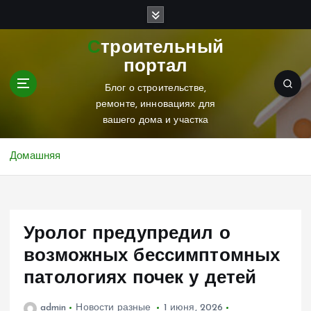
П
е
р
Строительный
е
портал
й
т
Блог о строительстве,
и
ремонте, инновациях для
к
вашего дома и участка
с
о
Домашняя
д
е
р
ж
Уролог предупредил о
и
м
возможных бессимптомных
о
патологиях почек у детей
м
у
admin
Новости разные
1 июня, 2026