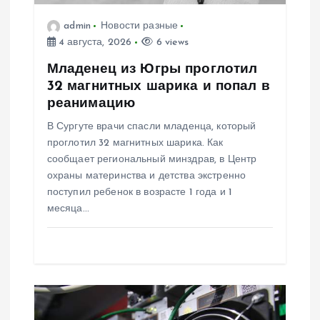
з
admin
Новости разные
4 августа, 2026
6 views
а
Младенец из Югры проглотил
32 магнитных шарика и попал в
п
реанимацию
В Сургуте врачи спасли младенца, который
и
проглотил 32 магнитных шарика. Как
сообщает региональный минздрав, в Центр
с
охраны материнства и детства экстренно
поступил ребенок в возрасте 1 года и 1
я
месяца…
м