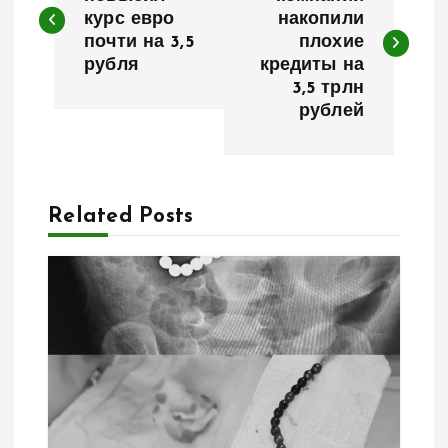
а
курс евро
накопили
почти на 3,5
плохие
в
рубля
кредиты на
3,5 трлн
и
рублей
г
а
Related Posts
ц
и
я
п
о