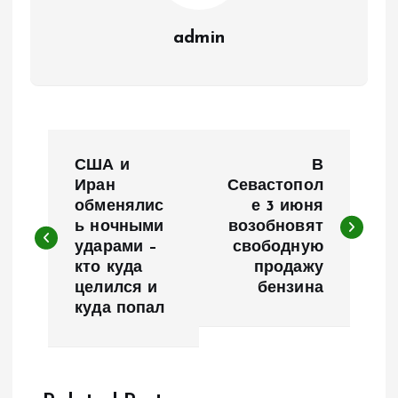
admin
Н
США и
В
а
Иран
Севастопол
обменялис
е 3 июня
ь ночными
возобновят
в
ударами –
свободную
кто куда
продажу
и
целился и
бензина
куда попал
г
а