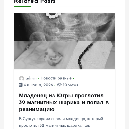
Related Posts
ц
и
я
п
о
з
admin
Новости разные
4 августа, 2026
10 views
а
Младенец из Югры проглотил
п
32 магнитных шарика и попал в
реанимацию
и
В Сургуте врачи спасли младенца, который
проглотил 32 магнитных шарика. Как