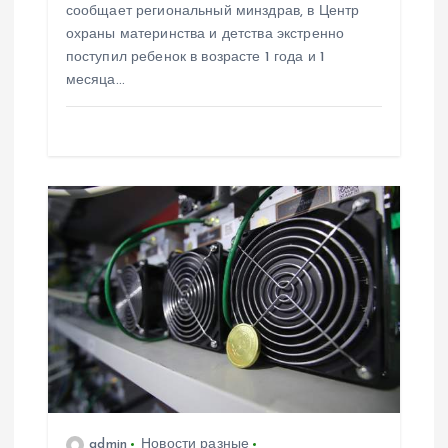
с
сообщает региональный минздрав, в Центр
охраны материнства и детства экстренно
я
поступил ребенок в возрасте 1 года и 1
месяца…
м
admin
Новости разные