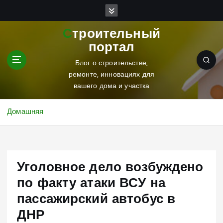
П
е
р
Строительный
е
портал
й
т
Блог о строительстве,
и
ремонте, инновациях для
к
вашего дома и участка
с
о
Домашняя
д
е
р
ж
Уголовное дело возбуждено
и
м
по факту атаки ВСУ на
о
пассажирский автобус в
м
у
ДНР