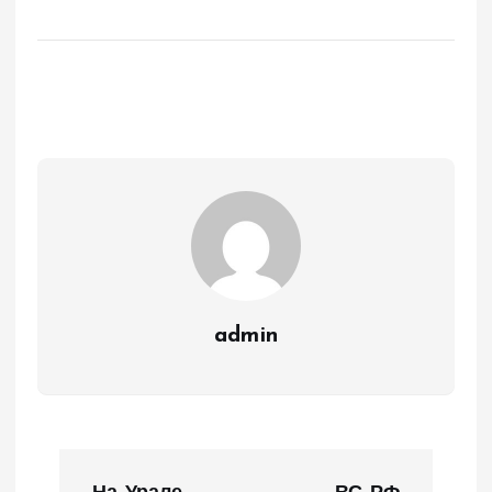
admin
Н