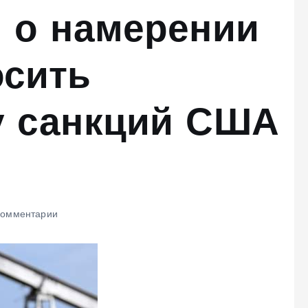
 о намерении
осить
у санкций США
омментарии