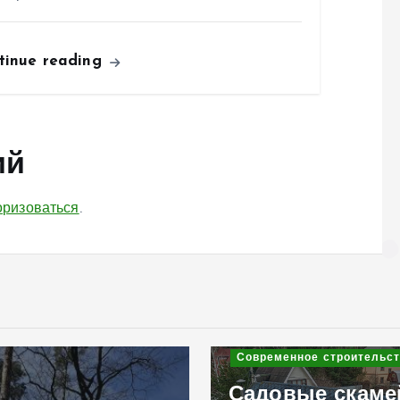
tinue reading
ий
оризоваться
.
енное строительство
вые скамейки