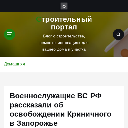
П
е
р
Строительный
е
портал
й
т
Блог о строительстве,
и
ремонте, инновациях для
к
вашего дома и участка
с
о
Домашняя
д
е
р
ж
Военнослужащие ВС РФ
и
м
рассказали об
о
освобождении Криничного
м
у
в Запорожье