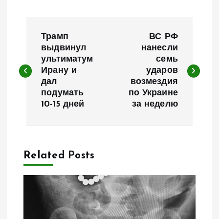
Н
Трамп
ВС РФ
а
выдвинул
нанесли
ультиматум
семь
Ирану и
ударов
в
дал
возмездия
подумать
по Украине
и
10-15 дней
за неделю
г
а
Related Posts
ц
и