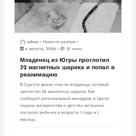
я
п
о
з
admin
Новости разные
4 августа, 2026
21 views
а
Младенец из Югры проглотил
32 магнитных шарика и попал в
п
реанимацию
В Сургуте врачи спасли младенца, который
и
проглотил 32 магнитных шарика. Как
сообщает региональный минздрав, в Центр
с
охраны материнства и детства экстренно
поступил ребенок в возрасте 1 года и 1
я
месяца…
м