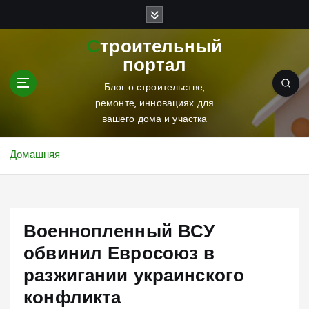
П
е
р
Строительный
е
портал
й
т
Блог о строительстве,
и
ремонте, инновациях для
к
вашего дома и участка
с
о
Домашняя
д
е
р
ж
Военнопленный ВСУ
и
м
обвинил Евросоюз в
о
разжигании украинского
м
у
конфликта