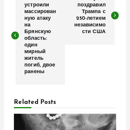
а
устроили
поздравил
массирован
Трампа с
ную атаку
250-летием
в
на
независимо
Брянскую
сти США
и
область:
один
г
мирный
житель
а
погиб, двое
ранены
ц
и
Related Posts
я
п