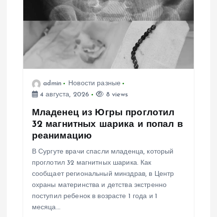
о
з
а
п
admin
Новости разные
4 августа, 2026
8 views
и
Младенец из Югры проглотил
с
32 магнитных шарика и попал в
реанимацию
я
В Сургуте врачи спасли младенца, который
проглотил 32 магнитных шарика. Как
м
сообщает региональный минздрав, в Центр
охраны материнства и детства экстренно
поступил ребенок в возрасте 1 года и 1
месяца…