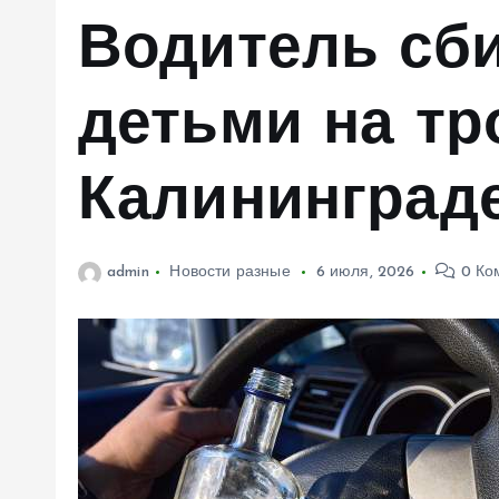
м
Водитель сб
у
детьми на тр
Калининград
admin
Новости разные
6 июля, 2026
0 Ко