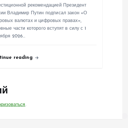
естиционной рекомендацией Президент
сии Владимир Путин подписал закон «О
ровых валютах и цифровых правах»,
вные части которого вступят в силу с 1
тября 2026…
tinue reading
ий
оризоваться
.