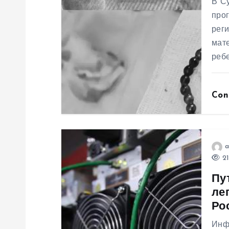
В Су
я
прог
рег
мате
п
ребе
о
Con
з
а
a
п
21
Пу
и
ле
Ро
с
Инф