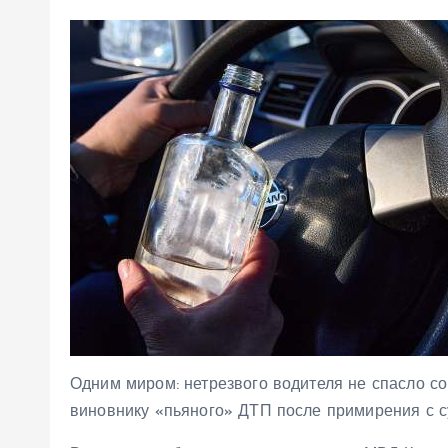
Одним миром: нетрезвого водителя не спасло с
виновнику «пьяного» ДТП после примирения с с