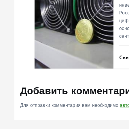
инв
я
Рос
циф
м
осно
сен
Con
Добавить комментар
Для отправки комментария вам необходимо
авт