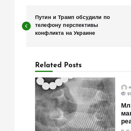
Н
Путин и Трамп обсудили по
а
телефону перспективы
конфликта на Украине
в
и
Related Posts
г
a
а
21
Мл
ц
ма
ре
и