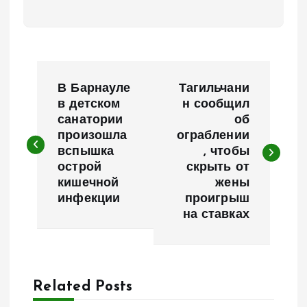
Н
В Барнауле
Тагильчани
а
в детском
н сообщил
санатории
об
произошла
ограблении
в
вспышка
, чтобы
острой
скрыть от
и
кишечной
жены
инфекции
проигрыш
г
на ставках
а
ц
Related Posts