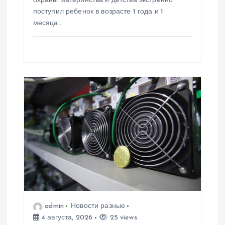
я
охраны материнства и детства экстренно
поступил ребенок в возрасте 1 года и 1
м
месяца…
admin
Новости разные
4 августа, 2026
25 views