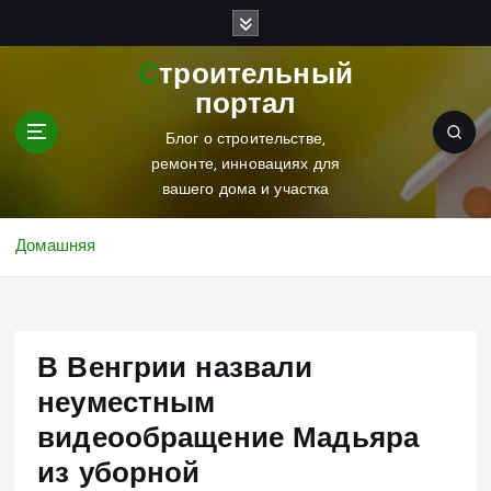
П
е
р
Строительный
е
портал
й
т
Блог о строительстве,
и
ремонте, инновациях для
к
вашего дома и участка
с
о
Домашняя
д
е
р
ж
В Венгрии назвали
и
м
неуместным
о
видеообращение Мадьяра
м
у
из уборной