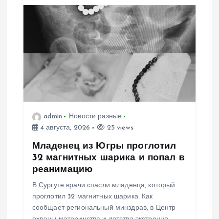
и
я
п
о
з
admin
Новости разные
а
4 августа, 2026
25 views
п
Младенец из Югры проглотил
32 магнитных шарика и попал в
и
реанимацию
В Сургуте врачи спасли младенца, который
с
проглотил 32 магнитных шарика. Как
сообщает региональный минздрав, в Центр