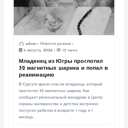
п
о
з
admin
Новости разные
а
4 августа, 2026
12 views
п
Младенец из Югры проглотил
32 магнитных шарика и попал в
и
реанимацию
В Сургуте врачи спасли младенца, который
с
проглотил 32 магнитных шарика. Как
сообщает региональный минздрав, в Центр
я
охраны материнства и детства экстренно
поступил ребенок в возрасте 1 года и 1
м
месяца…