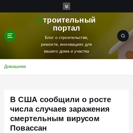
П
е
р
Строительный
е
портал
й
т
Блог о строительстве,
и
ремонте, инновациях для
к
вашего дома и участка
с
о
Домашняя
д
е
р
ж
В США сообщили о росте
и
м
числа случаев заражения
о
смертельным вирусом
м
у
Повассан