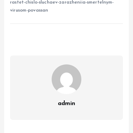
rastet-chislo-sluchaev-zarazheniia-smertelnym-
virusom-povassan
admin