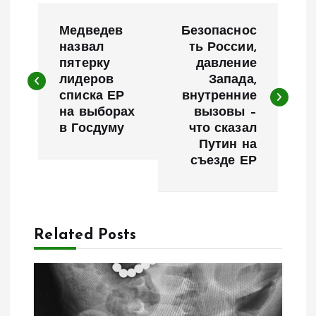
Н
Медведев
Безопаснос
а
назвал
ть России,
пятерку
давление
лидеров
Запада,
в
списка ЕР
внутренние
на выборах
вызовы –
и
в Госдуму
что сказал
Путин на
г
съезде ЕР
а
ц
Related Posts
и
я